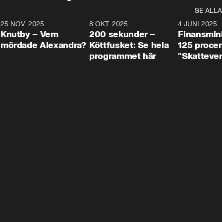
SE ALLA
3
25 NOV. 2025
31:05
8 OKT. 2025
4:29
4 JUNI 2025
Knutby – Vem
200 sekunder –
Finansmin
mördade Alexandra?
Köttfusket: Se hela
125 procent
programmet här
"Skattever
viktig uppg