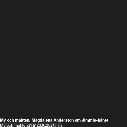
My och makten: Magdalena Andersson om Jimmie-hånet
My och makten
S1 E1
23.10.25
21 min