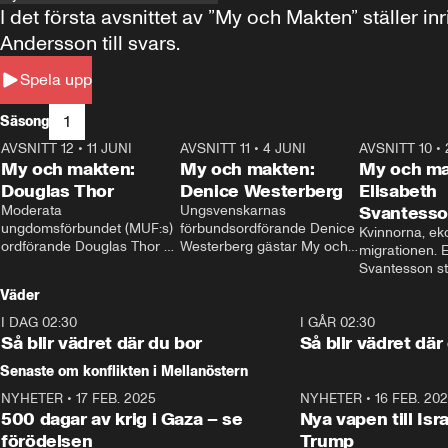
I det första avsnittet av ”My och Makten” ställe
Andersson till svars.
Spela upp
1
Säsong
AVSNITT 12
•
11 JUNI
26:27
AVSNITT 11
•
4 JUNI
23:40
AVSNITT 10
•
My och makten:
My och makten:
My och ma
Douglas Thor
Denice Westerberg
Elisabeth
Moderata 
Ungsvenskarnas 
Svantess
ungdomsförbundet (MUF:s) 
förbundsordförande Denice 
Kvinnorna, ek
ordförande Douglas Thor 
Westerberg gästar My och 
migrationen. E
gästar My och makten. I 
makten. I avsnittet 
Svantesson stäl
avsnittet diskuteras 
diskuteras migrationsfrågan 
när finansmini
Väder
tonårsutvisningarna och hur 
och hur SD ska locka 
Moderaterna ska locka 
kvinnliga väljare. 
I DAG 02:30
1:06
I GÅR 02:30
väljare till valet i höst. 
Så blir vädret där du bor
Så blir vädret där
Senaste om konflikten i Mellanöstern
NYHETER
•
17 FEB. 2025
0:45
NYHETER
•
16 FEB. 20
500 dagar av krig i Gaza – se
Nya vapen till Isr
förödelsen
Trump