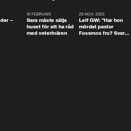
4:24
10 FEBRUARI
4:13
26 NOV. 2025
8:1
der –
Sara måste sälja
Leif GW: ”Har hon
huset för att ha råd
mördat pastor
med veterinären
Fossmos fru? Svar
nej.”