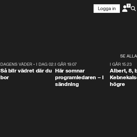
Logga in
SE ALLA
6
DAGENS VÄDER
•
I DAG 02:30
1:06
I GÅR 19:07
0:45
I GÅR 15:23
Så blir vädret där du
Här somnar
Albert, 8,
bor
programledaren – i
Kebnekaise
sändning
högre