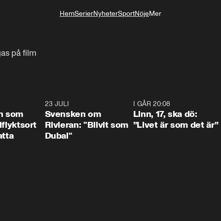
Hem
Serier
Nyheter
Sport
Nöje
Mer
Livsstil
gas på film
1:24
23 JULI
1:42
I GÅR 20:08
4:3
n som
Svensken om
Linn, 17, ska dö:
llflyktsort
Rivieran: "Blivit som
”Livet är som det är”
atta
Dubai"