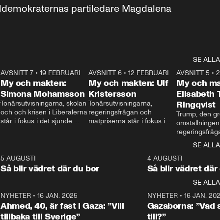
aldemokraternas partiledare Magdalena 
SE ALLA
7
AVSNITT 7
•
19 FEBRUARI
24:30
AVSNITT 6
•
12 FEBRUARI
27:30
AVSNITT 5
•
My och makten:
My och makten: Ulf
My och ma
Simona Mohamsson
Kristersson
Elisabeth
 
Tonårsutvisningarna, skolan 
Tonårsutvisningarna, 
Ringqvist
och och krisen i Liberalerna 
regeringsfrågan och 
Trump, den gr
står i fokus i det sjunde 
matpriserna står i fokus i 
omställningen
avsnittet av ”My och 
det sjätte avsnittet av ”My 
regeringsfråga
makten”. Se när 
och makten”. Se när 
centrum i det 
SE ALLA
Aftonbladets inrikespolitiska 
Aftonbladets inrikespolitiska 
avsnittet av ”
kommentator My 
kommentator My 
6
5 AUGUSTI
1:06
4 AUGUSTI
Makten”. Se nä
Rohwedder ställer 
Rohwedder ställer 
Så blir vädret där du bor
Så blir vädret där
Aftonbladets in
utbildnings- och 
statsminister Ulf Kristersson 
kommentator 
SE ALLA
integrationsminister Simona 
till svars.
Rohwedder stäl
Mohamsson till svars.
Centerpartiets
2
NYHETER
•
16 JAN. 2025
1:01
NYHETER
•
16 JAN. 20
Thand Ring till
Ahmed, 40, är fast i Gaza: ”Vill
Gazaborna: ”Vad s
tillbaka till Sverige”
till?”