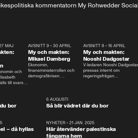
r inrikespolitiska kommentatorn My Rohwedder Soci
27 MAJ
3:51
AVSNITT 9
•
30 APRIL
24:00
AVSNITT 8
•
16 APRIL
25:1
kten:
My och makten:
My och makten:
Mikael Damberg
Nooshi Dadgostar
on
Ekonomin, 
V-ledaren Nooshi Dadgostar
finansministerrollen och 
pressas internt om 
onomin och 
demografikrisen. 
regeringsfrågan.

lisabeth 
Oppositionen ställs till svars 
I Aftonbladets 
ls till svars 
när Socialdemokraternas 
partiledarutfrågning ”My 
stern gästar 
Mikael Damberg gästar My 
och Makten” sätter hon ner 
My och Makten. 
och Makten. 
foten mot kritikerna:

1:06
6 AUGUSTI
1:0
– Vi ställer upp i val. Ska vi 
 du bor
Så blir vädret där du bor
vara med så sitter vi förstås 
25
1:22
NYHETER
•
21 JAN. 2025
0:5
ael – då hyllas
Här återvänder palestinska
fångarna hem