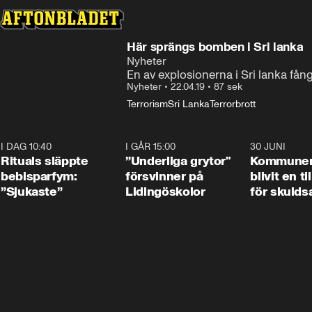
Här sprängs bomben i Sri lanka
Nyheter
En av explosionerna i Sri lanka fån
Nyheter
•
22.04.19
•
87 sek
Terrorism
Sri Lanka
Terrorbrott
I DAG 10:40
1:01
I GÅR 15:00
1:07
30 JUNI
Rituals släppte
”Underliga grytor"
Kommune
bebisparfym:
försvinner på
blivit en ti
”Sjukaste”
Lidingöskolor
för skulds