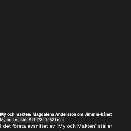
My och makten: Magdalena Andersson om Jimmie-hånet
My och makten
S1 E1
23.10.25
21 min
I det första avsnittet av ”My och Makten” ställer 