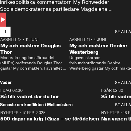
inrikespolitiska kommentatorn My Rohwedder 
Socialdemokraternas partiledare Magdalena 
Andersson till svars.
1
SE ALLA
AVSNITT 12
•
11 JUNI
26:27
AVSNITT 11
•
4 JUNI
2
My och makten: Douglas
My och makten: Denice
Thor
Westerberg
Moderata ungdomsförbundet 
Ungsvenskarnas 
(MUF:s) ordförande Douglas Thor 
förbundsordförande Denice 
gästar My och makten. I avsnittet 
Westerberg gästar My och makten.
diskuteras tonårsutvisningarna och 
avsnittet diskuteras migrationsfrå
hur Moderaterna ska locka väljare till 
och hur SD ska locka kvinnliga 
Väder
SE ALLA
valet i höst. 
väljare. 
I DAG 02:30
1:06
I GÅR 02:30
Så blir vädret där du bor
Så blir vädr
Senaste om konflikten i Mellanöstern
SE ALLA
NYHETER
•
17 FEB. 2025
0:45
NYHETER
•
16 F
500 dagar av krig i Gaza – se förödelsen
Nya vapen ti