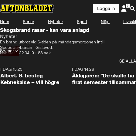
Logga in
Hem
Serier
Nyheter
Sport
Nöje
Livsstil
Skogsbrand rasar - kan vara anlagd
Nyheter
En brand utbröt vid 6-tiden på måndagsmorgonen intill 
Speedwaybanan i Gislaved.
Se mer
Nyheter
•
22.04.19
•
88 sek
SE ALLA
I DAG 15:23
0:54
I DAG 14:26
Albert, 8, besteg
Åklagaren: ”De skulle ha
Kebnekaise – vill högre
firat semester tillsamma