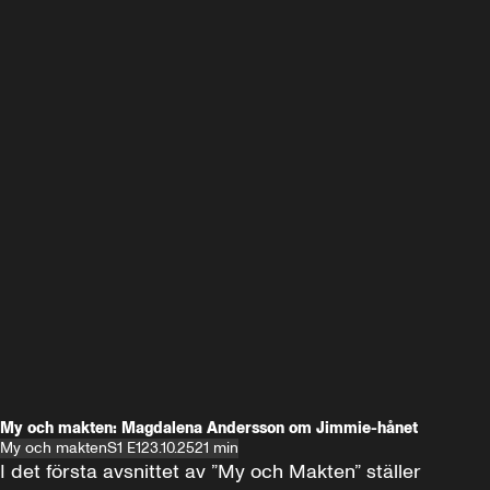
My och makten: Magdalena Andersson om Jimmie-hånet
My och makten
S1 E1
23.10.25
21 min
I det första avsnittet av ”My och Makten” ställer 