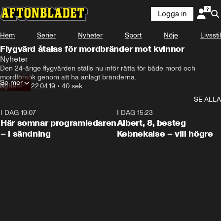
Logga in
Hem
Serier
Nyheter
Sport
Nöje
Livsstil
Flygvärd åtalas för mordbränder mot kvinnor
Nyheter
Den 24-årige flygvärden ställs nu inför rätta för både mord och 
mordförsök genom att ha anlagt bränderna.
Se mer
Nyheter
•
22.04.19
•
40 sek
SE ALLA
I DAG 19:07
0:45
I DAG 15:23
Här somnar programledaren
Albert, 8, besteg
– i sändning
Kebnekaise – vill högre