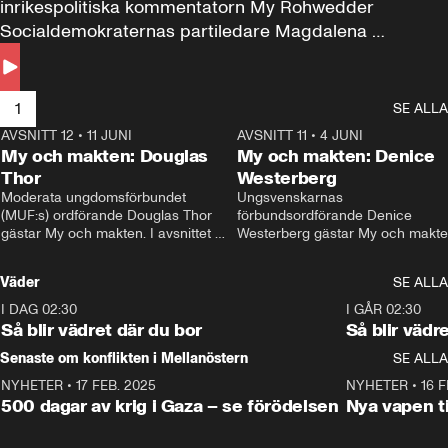
inrikespolitiska kommentatorn My Rohwedder 
Socialdemokraternas partiledare Magdalena 
Andersson till svars.
1
SE ALLA
AVSNITT 12
•
11 JUNI
26:27
AVSNITT 11
•
4 JUNI
2
My och makten: Douglas
My och makten: Denice
Thor
Westerberg
Moderata ungdomsförbundet 
Ungsvenskarnas 
(MUF:s) ordförande Douglas Thor 
förbundsordförande Denice 
gästar My och makten. I avsnittet 
Westerberg gästar My och makten.
diskuteras tonårsutvisningarna och 
avsnittet diskuteras migrationsfrå
hur Moderaterna ska locka väljare till 
och hur SD ska locka kvinnliga 
Väder
SE ALLA
valet i höst. 
väljare. 
I DAG 02:30
1:06
I GÅR 02:30
Så blir vädret där du bor
Så blir vädr
Senaste om konflikten i Mellanöstern
SE ALLA
NYHETER
•
17 FEB. 2025
0:45
NYHETER
•
16 F
500 dagar av krig i Gaza – se förödelsen
Nya vapen ti