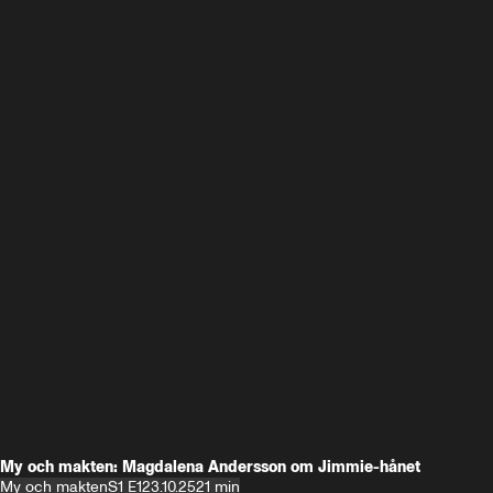
My och makten: Magdalena Andersson om Jimmie-hånet
My och makten
S1 E1
23.10.25
21 min