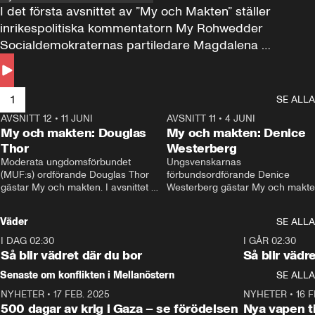
I det första avsnittet av ”My och Makten” ställer 
inrikespolitiska kommentatorn My Rohwedder 
Socialdemokraternas partiledare Magdalena 
Andersson till svars.
1
SE ALLA
AVSNITT 12
•
11 JUNI
26:27
AVSNITT 11
•
4 JUNI
2
My och makten: Douglas
My och makten: Denice
Thor
Westerberg
Moderata ungdomsförbundet 
Ungsvenskarnas 
(MUF:s) ordförande Douglas Thor 
förbundsordförande Denice 
gästar My och makten. I avsnittet 
Westerberg gästar My och makten.
diskuteras tonårsutvisningarna och 
avsnittet diskuteras migrationsfrå
hur Moderaterna ska locka väljare till 
och hur SD ska locka kvinnliga 
Väder
SE ALLA
valet i höst. 
väljare. 
I DAG 02:30
1:06
I GÅR 02:30
Så blir vädret där du bor
Så blir vädr
Senaste om konflikten i Mellanöstern
SE ALLA
NYHETER
•
17 FEB. 2025
0:45
NYHETER
•
16 F
500 dagar av krig i Gaza – se förödelsen
Nya vapen ti