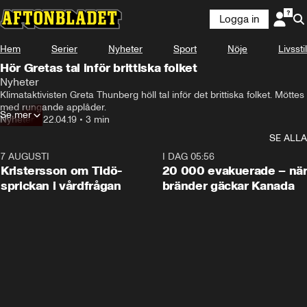
Logga in
Hem
Serier
Nyheter
Sport
Nöje
Livsstil
Hör Gretas tal inför brittiska folket
Nyheter
Klimataktivisten Greta Thunberg höll tal inför det brittiska folket. Möttes 
med rungande applåder.
Se mer
Nyheter
•
22.04.19
•
3 min
SE ALLA
7 AUGUSTI
0:42
I DAG 05:56
Kristersson om Tidö-
20 000 evakuerade – nä
sprickan i vårdfrågan
bränder gäckar Kanada