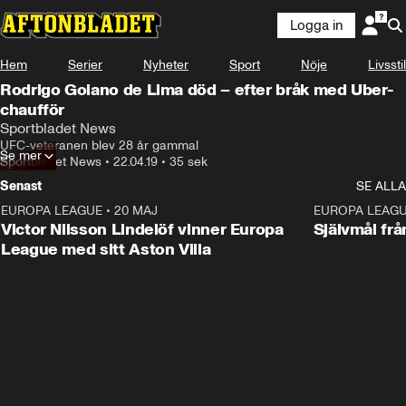
Logga in
Hem
Serier
Nyheter
Sport
Nöje
Livsstil
Rodrigo Goiano de Lima död – efter bråk med Uber-
chaufför
Sportbladet News
UFC-veteranen blev 28 år gammal
Se mer
Sportbladet News
•
22.04.19
•
35 sek
Senast
SE ALLA
EUROPA LEAGUE
•
20 MAJ
1:32
EUROPA LEAG
Victor Nilsson Lindelöf vinner Europa
Självmål frå
League med sitt Aston Villa