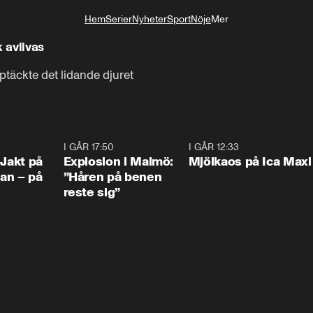
Hem
Serier
Nyheter
Sport
Nöje
Mer
Livsstil
k avlivas
ptäckte det lidande djuret
0:33
I GÅR 17:50
1:10
I GÅR 12:33
0:2
 Jakt på
Explosion i Malmö:
Mjölkaos på Ica Maxi
an – på
”Håren på benen
reste sig”