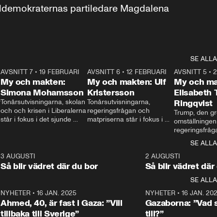
aldemokraternas partiledare Magdalena 
SE ALLA
7
AVSNITT 7
•
19 FEBRUARI
24:30
AVSNITT 6
•
12 FEBRUARI
27:30
AVSNITT 5
•
My och makten:
My och makten: Ulf
My och ma
Simona Mohamsson
Kristersson
Elisabeth
 
Tonårsutvisningarna, skolan 
Tonårsutvisningarna, 
Ringqvist
och och krisen i Liberalerna 
regeringsfrågan och 
Trump, den gr
står i fokus i det sjunde 
matpriserna står i fokus i 
omställningen
avsnittet av ”My och 
det sjätte avsnittet av ”My 
regeringsfråga
makten”. Se när 
och makten”. Se när 
centrum i det 
SE ALLA
Aftonbladets inrikespolitiska 
Aftonbladets inrikespolitiska 
avsnittet av ”
kommentator My 
kommentator My 
6
3 AUGUSTI
1:06
2 AUGUSTI
Makten”. Se nä
Rohwedder ställer 
Rohwedder ställer 
Så blir vädret där du bor
Så blir vädret där
Aftonbladets in
utbildnings- och 
statsminister Ulf Kristersson 
kommentator 
SE ALLA
integrationsminister Simona 
till svars.
Rohwedder stäl
Mohamsson till svars.
Centerpartiets
2
NYHETER
•
16 JAN. 2025
1:01
NYHETER
•
16 JAN. 20
Thand Ring till
Ahmed, 40, är fast i Gaza: ”Vill
Gazaborna: ”Vad s
tillbaka till Sverige”
till?”