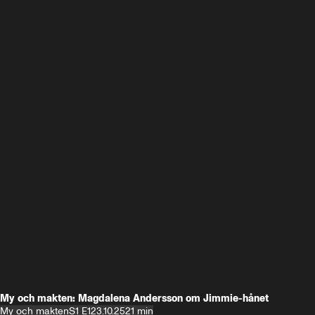
My och makten: Magdalena Andersson om Jimmie-hånet
My och makten
S1 E1
23.10.25
21 min