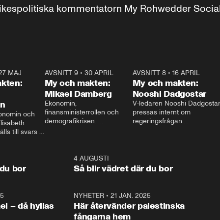
r inrikespolitiska kommentatorn My Rohwedder Soci
27 MAJ
3:51
AVSNITT 9
•
30 APRIL
24:00
AVSNITT 8
•
16 APRIL
25:1
kten:
My och makten:
My och makten:
Mikael Damberg
Nooshi Dadgostar
on
Ekonomin, 
V-ledaren Nooshi Dadgostar
finansministerrollen och 
pressas internt om 
onomin och 
demografikrisen. 
regeringsfrågan.

lisabeth 
Oppositionen ställs till svars 
I Aftonbladets 
ls till svars 
när Socialdemokraternas 
partiledarutfrågning ”My 
stern gästar 
Mikael Damberg gästar My 
och Makten” sätter hon ner 
My och Makten. 
och Makten. 
foten mot kritikerna:

1:06
4 AUGUSTI
1:0
– Vi ställer upp i val. Ska vi 
 du bor
Så blir vädret där du bor
vara med så sitter vi förstås 
25
1:22
NYHETER
•
21 JAN. 2025
0:5
ael – då hyllas
Här återvänder palestinska
fångarna hem