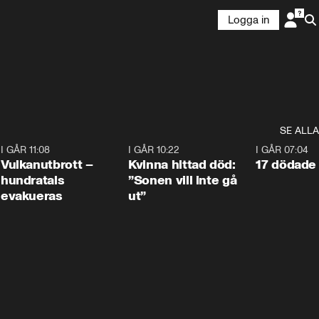
Logga in
SE ALLA
4
I GÅR 11:08
0:27
I GÅR 10:22
1:12
I GÅR 07:04
Vulkanutbrott –
Kvinna hittad död:
17 dödade 
hundratals
”Sonen vill inte gå
evakueras
ut”