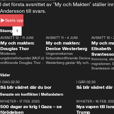
I det första avsnittet av ”My och Makten” ställe
Andersson till svars.
Spela upp
1
Säsong
AVSNITT 12
•
11 JUNI
26:27
AVSNITT 11
•
4 JUNI
23:40
AVSNITT 10
•
My och makten:
My och makten:
My och ma
Douglas Thor
Denice Westerberg
Elisabeth
Moderata 
Ungsvenskarnas 
Svantess
ungdomsförbundet (MUF:s) 
förbundsordförande Denice 
Kvinnorna, ek
ordförande Douglas Thor 
Westerberg gästar My och 
migrationen. E
gästar My och makten. I 
makten. I avsnittet 
Svantesson stäl
avsnittet diskuteras 
diskuteras migrationsfrågan 
när finansmini
Väder
tonårsutvisningarna och hur 
och hur SD ska locka 
Moderaterna ska locka 
kvinnliga väljare. 
I DAG 02:30
1:06
I GÅR 02:30
väljare till valet i höst. 
Så blir vädret där du bor
Så blir vädret där
Senaste om konflikten i Mellanöstern
NYHETER
•
17 FEB. 2025
0:45
NYHETER
•
16 FEB. 20
500 dagar av krig i Gaza – se
Nya vapen till Isr
förödelsen
Trump