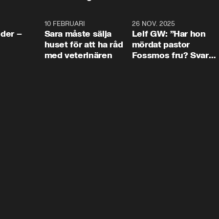
4:24
10 FEBRUARI
4:13
26 NOV. 2025
8:1
der –
Sara måste sälja
Leif GW: ”Har hon
huset för att ha råd
mördat pastor
med veterinären
Fossmos fru? Svar
nej.”