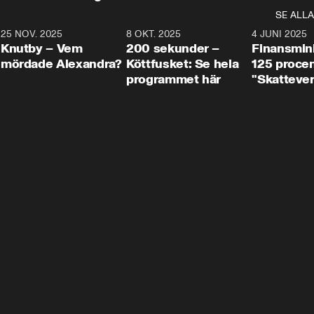
SE ALLA
3
25 NOV. 2025
31:05
8 OKT. 2025
4:29
4 JUNI 2025
Knutby – Vem
200 sekunder –
Finansmin
mördade Alexandra?
Köttfusket: Se hela
125 procent
programmet här
"Skattever
viktig uppg