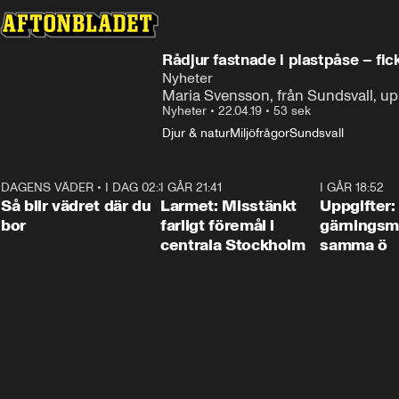
Rådjur fastnade i plastpåse – fic
Nyheter
Maria Svensson, från Sundsvall, up
Nyheter
•
22.04.19
•
53 sek
Djur & natur
Miljöfrågor
Sundsvall
DAGENS VÄDER
•
I DAG 02:30
1:06
I GÅR 21:41
0:35
I GÅR 18:52
Så blir vädret där du
Larmet: Misstänkt
Uppgifter:
bor
farligt föremål i
gärningsm
centrala Stockholm
samma ö