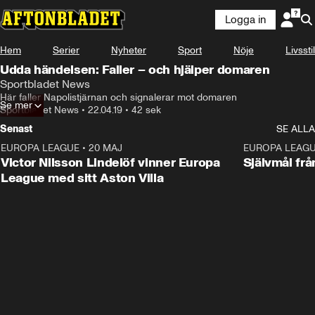
Logga in
Hem
Serier
Nyheter
Sport
Nöje
Livsstil
Udda händelsen: Faller – och hjälper domaren
Sportbladet News
Här faller Napolistjärnan och signalerar mot domaren
Se mer
Sportbladet News
•
22.04.19
•
42 sek
Senast
SE ALLA
EUROPA LEAGUE
•
20 MAJ
1:32
EUROPA LEAG
Victor Nilsson Lindelöf vinner Europa
Självmål frå
League med sitt Aston Villa