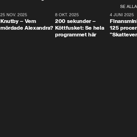
SE ALLA
3
25 NOV. 2025
31:05
8 OKT. 2025
4:29
4 JUNI 2025
Knutby – Vem
200 sekunder –
Finansmin
mördade Alexandra?
Köttfusket: Se hela
125 procent
programmet här
"Skattever
viktig uppg