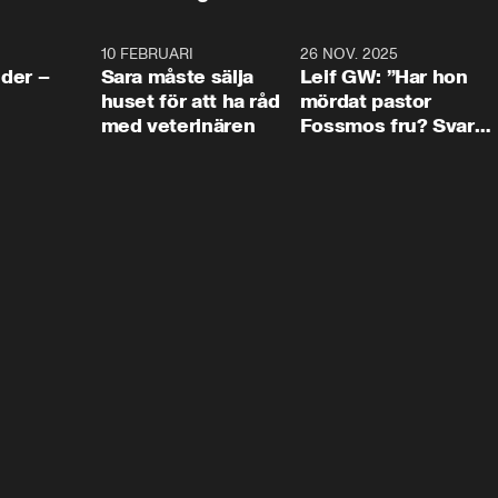
4:24
10 FEBRUARI
4:13
26 NOV. 2025
8:1
der –
Sara måste sälja
Leif GW: ”Har hon
huset för att ha råd
mördat pastor
med veterinären
Fossmos fru? Svar
nej.”