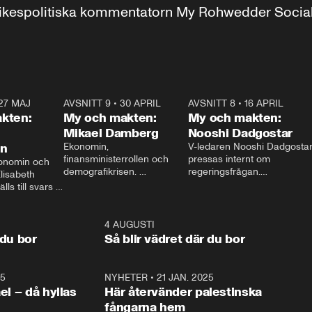
r inrikespolitiska kommentatorn My Rohwedder Soci
27 MAJ
3:51
AVSNITT 9
•
30 APRIL
24:00
AVSNITT 8
•
16 APRIL
25:1
kten:
My och makten:
My och makten:
Mikael Damberg
Nooshi Dadgostar
on
Ekonomin, 
V-ledaren Nooshi Dadgostar
finansministerrollen och 
pressas internt om 
onomin och 
demografikrisen. 
regeringsfrågan.

lisabeth 
Oppositionen ställs till svars 
I Aftonbladets 
ls till svars 
när Socialdemokraternas 
partiledarutfrågning ”My 
stern gästar 
Mikael Damberg gästar My 
och Makten” sätter hon ner 
My och Makten. 
och Makten. 
foten mot kritikerna:

1:06
4 AUGUSTI
1:0
– Vi ställer upp i val. Ska vi 
 du bor
Så blir vädret där du bor
vara med så sitter vi förstås 
25
1:22
NYHETER
•
21 JAN. 2025
0:5
ael – då hyllas
Här återvänder palestinska
fångarna hem