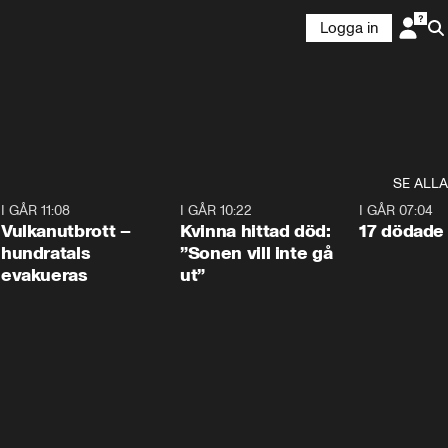
Logga in
SE ALLA
4
I GÅR 11:08
0:27
I GÅR 10:22
1:12
I GÅR 07:04
Vulkanutbrott –
Kvinna hittad död:
17 dödade 
hundratals
”Sonen vill inte gå
evakueras
ut”