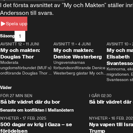
I det första avsnittet av ”My och Makten” ställe
Andersson till svars.
Spela upp
1
Säsong
AVSNITT 12
•
11 JUNI
26:27
AVSNITT 11
•
4 JUNI
23:40
AVSNITT 10
•
My och makten:
My och makten:
My och ma
Douglas Thor
Denice Westerberg
Elisabeth
Moderata 
Ungsvenskarnas 
Svantess
ungdomsförbundet (MUF:s) 
förbundsordförande Denice 
Kvinnorna, ek
ordförande Douglas Thor 
Westerberg gästar My och 
migrationen. E
gästar My och makten. I 
makten. I avsnittet 
Svantesson stäl
avsnittet diskuteras 
diskuteras migrationsfrågan 
när finansmini
Väder
tonårsutvisningarna och hur 
och hur SD ska locka 
Moderaterna ska locka 
kvinnliga väljare. 
FÖR 27 MIN SEN
1:06
I GÅR 02:30
väljare till valet i höst. 
Så blir vädret där du bor
Så blir vädret där
Senaste om konflikten i Mellanöstern
NYHETER
•
17 FEB. 2025
0:45
NYHETER
•
16 FEB. 20
500 dagar av krig i Gaza – se
Nya vapen till Isr
förödelsen
Trump