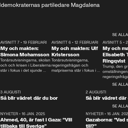
aldemokraternas partiledare Magdalena 
SE ALLA
7
AVSNITT 7
•
19 FEBRUARI
24:30
AVSNITT 6
•
12 FEBRUARI
27:30
AVSNITT 5
•
My och makten:
My och makten: Ulf
My och ma
Simona Mohamsson
Kristersson
Elisabeth
 
Tonårsutvisningarna, skolan 
Tonårsutvisningarna, 
Ringqvist
och och krisen i Liberalerna 
regeringsfrågan och 
Trump, den gr
står i fokus i det sjunde 
matpriserna står i fokus i 
omställningen
avsnittet av ”My och 
det sjätte avsnittet av ”My 
regeringsfråga
makten”. Se när 
och makten”. Se när 
centrum i det 
SE ALLA
Aftonbladets inrikespolitiska 
Aftonbladets inrikespolitiska 
avsnittet av ”
kommentator My 
kommentator My 
6
3 AUGUSTI
1:06
2 AUGUSTI
Makten”. Se nä
Rohwedder ställer 
Rohwedder ställer 
Så blir vädret där du bor
Så blir vädret där
Aftonbladets in
utbildnings- och 
statsminister Ulf Kristersson 
kommentator 
SE ALLA
integrationsminister Simona 
till svars.
Rohwedder stäl
Mohamsson till svars.
Centerpartiets
2
NYHETER
•
16 JAN. 2025
1:01
NYHETER
•
16 JAN. 20
Thand Ring till
Ahmed, 40, är fast i Gaza: ”Vill
Gazaborna: ”Vad s
tillbaka till Sverige”
till?”