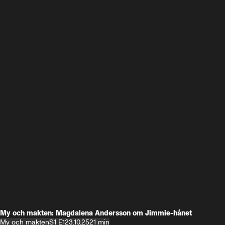
My och makten: Magdalena Andersson om Jimmie-hånet
My och makten
S1 E1
23.10.25
21 min