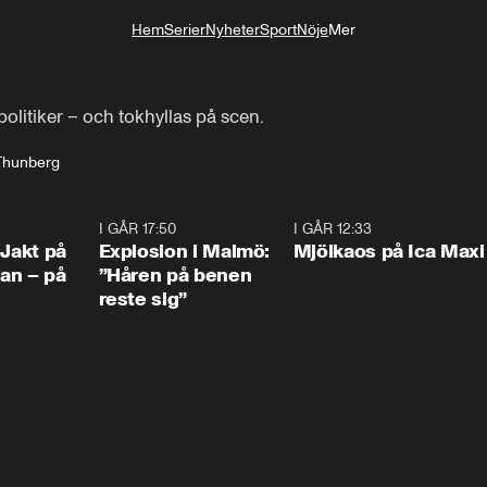
Hem
Serier
Nyheter
Sport
Nöje
Mer
Livsstil
litiker – och tokhyllas på scen.
Thunberg
0:33
I GÅR 17:50
1:10
I GÅR 12:33
0:2
 Jakt på
Explosion i Malmö:
Mjölkaos på Ica Maxi
an – på
”Håren på benen
reste sig”