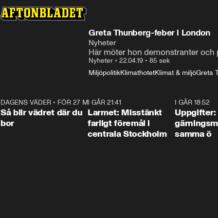
Greta Thunberg-feber i London
Nyheter
Här möter hon demonstranter och po
Nyheter
•
22.04.19
•
85 sek
Miljöpolitik
Klimathotet
Klimat & miljö
Greta 
DAGENS VÄDER
•
FÖR 27 MIN SEN
1:06
I GÅR 21:41
0:35
I GÅR 18:52
Så blir vädret där du
Larmet: Misstänkt
Uppgifter:
bor
farligt föremål i
gärningsm
centrala Stockholm
samma ö