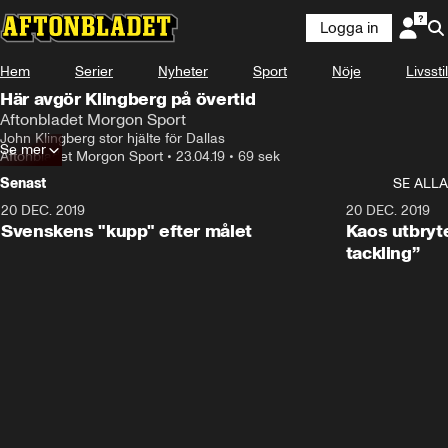
Logga in
Hem
Serier
Nyheter
Sport
Nöje
Livsstil
Här avgör Klingberg på övertid
Aftonbladet Morgon Sport
John Klingberg stor hjälte för Dallas
Se mer
Aftonbladet Morgon Sport
•
23.04.19
•
69 sek
Senast
SE ALLA
20 DEC. 2019
0:44
20 DEC. 2019
Svenskens "kupp" efter målet
Kaos utbryte
tackling”