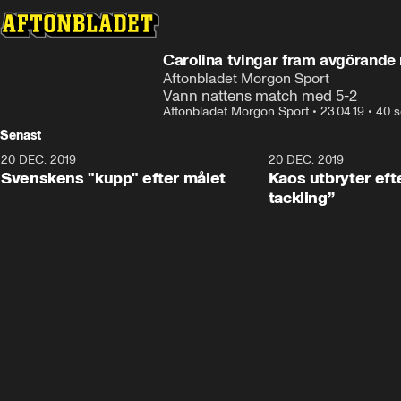
Carolina tvingar fram avgörand
Aftonbladet Morgon Sport
Vann nattens match med 5-2
Aftonbladet Morgon Sport
•
23.04.19
•
40 s
Senast
20 DEC. 2019
0:44
20 DEC. 2019
Svenskens "kupp" efter målet
Kaos utbryter efte
tackling”