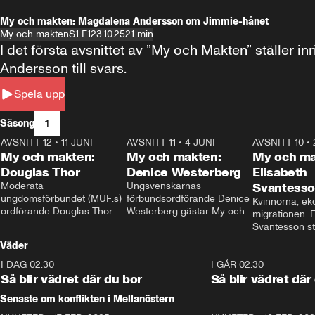
My och makten: Magdalena Andersson om Jimmie-hånet
My och makten
S1 E1
23.10.25
21 min
I det första avsnittet av ”My och Makten” ställe
Andersson till svars.
Spela upp
1
Säsong
AVSNITT 12
•
11 JUNI
26:27
AVSNITT 11
•
4 JUNI
23:40
AVSNITT 10
•
My och makten:
My och makten:
My och ma
Douglas Thor
Denice Westerberg
Elisabeth
Moderata 
Ungsvenskarnas 
Svantess
ungdomsförbundet (MUF:s) 
förbundsordförande Denice 
Kvinnorna, ek
ordförande Douglas Thor 
Westerberg gästar My och 
migrationen. E
gästar My och makten. I 
makten. I avsnittet 
Svantesson stäl
avsnittet diskuteras 
diskuteras migrationsfrågan 
när finansmini
Väder
tonårsutvisningarna och hur 
och hur SD ska locka 
Moderaterna ska locka 
kvinnliga väljare. 
I DAG 02:30
1:06
I GÅR 02:30
väljare till valet i höst. 
Så blir vädret där du bor
Så blir vädret där
Senaste om konflikten i Mellanöstern