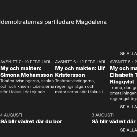
aldemokraternas partiledare Magdalena 
SE ALLA
7
AVSNITT 7
•
19 FEBRUARI
24:30
AVSNITT 6
•
12 FEBRUARI
27:30
AVSNITT 5
•
My och makten:
My och makten: Ulf
My och ma
Simona Mohamsson
Kristersson
Elisabeth
 
Tonårsutvisningarna, skolan 
Tonårsutvisningarna, 
Ringqvist
och och krisen i Liberalerna 
regeringsfrågan och 
Trump, den gr
står i fokus i det sjunde 
matpriserna står i fokus i 
omställningen
avsnittet av ”My och 
det sjätte avsnittet av ”My 
regeringsfråga
makten”. Se när 
och makten”. Se när 
centrum i det 
SE ALLA
Aftonbladets inrikespolitiska 
Aftonbladets inrikespolitiska 
avsnittet av ”
kommentator My 
kommentator My 
6
4 AUGUSTI
1:06
3 AUGUSTI
Makten”. Se nä
Rohwedder ställer 
Rohwedder ställer 
Så blir vädret där du bor
Så blir vädret där
Aftonbladets in
utbildnings- och 
statsminister Ulf Kristersson 
kommentator 
SE ALLA
integrationsminister Simona 
till svars.
Rohwedder stäl
Mohamsson till svars.