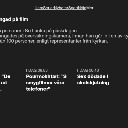
Hem
Serier
Nyheter
Sport
Nöje
Mer
Livsstil
ngad på film
personer i Sri Lanka på påskdagen. 

ngades på övervakningskamera, innan han går in i en av ky
n 100 personer, enligt representanter från kyrkan.
1:54
I DAG 09:53
1:36
I DAG 06:40
0:4
: ”De
Pourmokhtari: ”S
Sex dödade i
irat
smygfilmar våra
skolskjutning
telefoner”
ns”