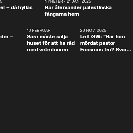
25
1:22
NYHETER
•
21 JAN. 2025
0:5
ael – då hyllas
Här återvänder palestinska
fångarna hem
4:24
10 FEBRUARI
4:13
26 NOV. 2025
8:1
der –
Sara måste sälja
Leif GW: ”Har hon
huset för att ha råd
mördat pastor
med veterinären
Fossmos fru? Svar
nej.”