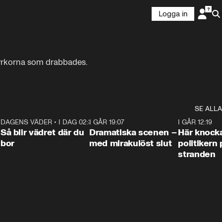
Logga in
rkorna som drabbades. 

SE ALLA
7
DAGENS VÄDER
•
I DAG 02:30
1:06
I GÅR 19:07
0:42
I GÅR 12:19
Så blir vädret där du
Dramatiska scenen –
Här knock
bor
med mirakulöst slut
politikern 
stranden