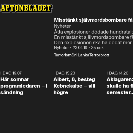
Misstänkt självmordsbombare få
Nyheter
Åtta explosioner dödade hundratals 
En misstänkt självmordsbombare få
Den explosionen ska ha dödat mer ä
Nyheter
•
23.04.19
•
25 sek
Terrorism
Sri Lanka
Terrorbrott
I DAG 19:07
0:45
I DAG 15:23
0:54
I DAG 14:26
Här somnar
Albert, 8, besteg
Åklagaren
programledaren – i
Kebnekaise – vill
skulle ha f
sändning
högre
semester
tillsamma