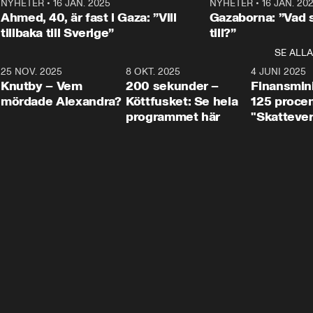
Centerpartiets
2
NYHETER
•
16 JAN. 2025
1:01
NYHETER
•
16 JAN. 20
Thand Ring till
Ahmed, 40, är fast i Gaza: ”Vill
Gazaborna: ”Vad s
tillbaka till Sverige”
till?”
SE ALLA
3
25 NOV. 2025
31:05
8 OKT. 2025
4:29
4 JUNI 2025
Knutby – Vem
200 sekunder –
Finansmin
mördade Alexandra?
Köttfusket: Se hela
125 procent
programmet här
"Skattever
viktig uppg