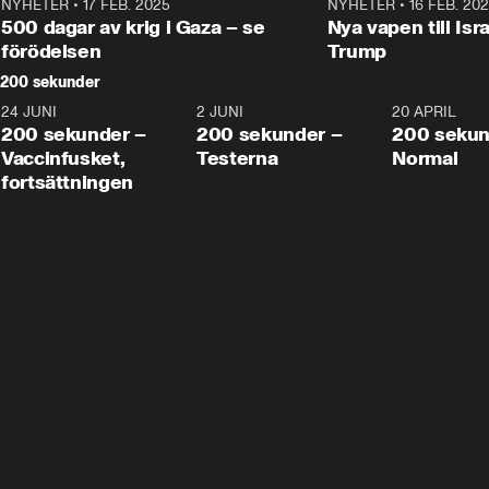
NYHETER
•
17 FEB. 2025
0:45
NYHETER
•
16 FEB. 20
500 dagar av krig i Gaza – se
Nya vapen till Isr
förödelsen
Trump
200 sekunder
24 JUNI
5:00
2 JUNI
4:23
20 APRIL
200 sekunder –
200 sekunder –
200 sekun
Vaccinfusket,
Testerna
Normal
fortsättningen