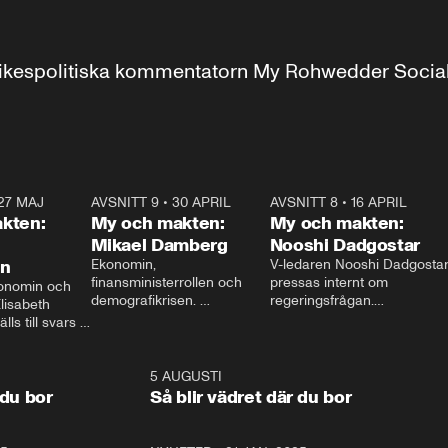
r inrikespolitiska kommentatorn My Rohwedder Soci
27 MAJ
3:51
AVSNITT 9
•
30 APRIL
24:00
AVSNITT 8
•
16 APRIL
25:1
kten:
My och makten:
My och makten:
Mikael Damberg
Nooshi Dadgostar
on
Ekonomin, 
V-ledaren Nooshi Dadgostar
finansministerrollen och 
pressas internt om 
onomin och 
demografikrisen. 
regeringsfrågan.

lisabeth 
Oppositionen ställs till svars 
I Aftonbladets 
ls till svars 
när Socialdemokraternas 
partiledarutfrågning ”My 
stern gästar 
Mikael Damberg gästar My 
och Makten” sätter hon ner 
My och Makten. 
och Makten. 
foten mot kritikerna:

1:06
5 AUGUSTI
1:0
– Vi ställer upp i val. Ska vi 
 du bor
Så blir vädret där du bor
vara med så sitter vi förstås 