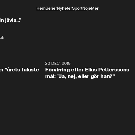
Hem
Serier
Nyheter
Sport
Nöje
Mer
Livsstil
 ord: ”Din jävla...”
ek
0:49
20 DEC. 2019
1:0
r ”årets fulaste
Förvirring efter Elias Petterssons
mål: ”Ja, nej, eller gör han?”