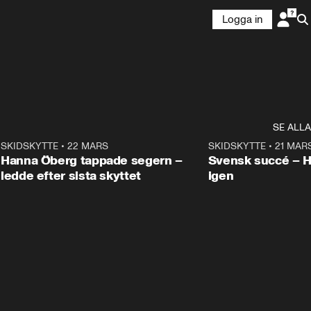
Logga in
SE ALLA
9
SKIDSKYTTE
•
22 MARS
0:55
SKIDSKYTTE
•
21 MAR
Hanna Öberg tappade segern –
Svensk succé – 
ledde efter sista skyttet
igen