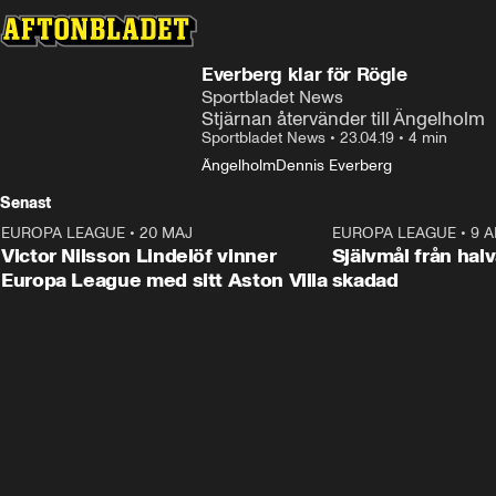
Everberg klar för Rögle
Sportbladet News
Stjärnan återvänder till Ängelholm
Sportbladet News
•
23.04.19
•
4 min
Ängelholm
Dennis Everberg
Senast
EUROPA LEAGUE
•
20 MAJ
1:32
EUROPA LEAGUE
•
9 A
Victor Nilsson Lindelöf vinner
Självmål från hal
Europa League med sitt Aston Villa
skadad