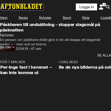
Logga in
Hem
Serier
Nyheter
Sport
Nöje
Livsstil
Påskharen till undsättning - stoppar slagsmål på
påsknatten
Nyheter
En person i en påskhare-dräkt gick in för att stoppa ett slagsmål 
mellan en man och en kvinna
Se mer
Nyheter
•
23.04.19
•
47 sek
SE ALLA
FÖR 7 MIN SEN
1:26
I DAG 08:20
Per-Inge fast i hemmet –
Se de nya bilderna på so
kan inte komma ut