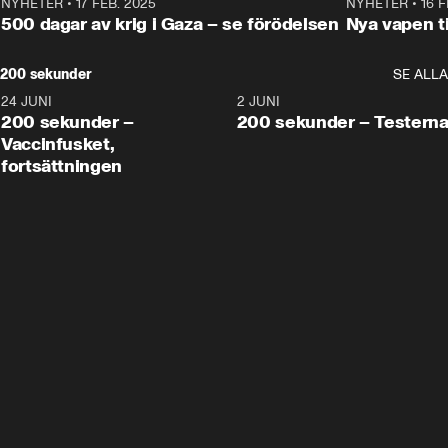
NYHETER
•
17 FEB. 2025
0:45
NYHETER
•
16 F
500 dagar av krig i Gaza – se förödelsen
Nya vapen ti
200 sekunder
SE ALLA
24 JUNI
5:00
2 JUNI
200 sekunder –
200 sekunder – Testern
Vaccinfusket,
fortsättningen