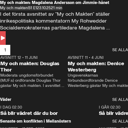
My och makten: Magdalena Andersson om Jimmie-hånet
My och makten
S1 E1
23.10.25
21 min
I det första avsnittet av ”My och Makten” ställer 
inrikespolitiska kommentatorn My Rohwedder 
Socialdemokraternas partiledare Magdalena 
Andersson till svars.
1
SE ALLA
AVSNITT 12
•
11 JUNI
26:27
AVSNITT 11
•
4 JUNI
2
My och makten: Douglas
My och makten: Denice
Thor
Westerberg
Moderata ungdomsförbundet 
Ungsvenskarnas 
(MUF:s) ordförande Douglas Thor 
förbundsordförande Denice 
gästar My och makten. I avsnittet 
Westerberg gästar My och makten.
diskuteras tonårsutvisningarna och 
avsnittet diskuteras migrationsfrå
hur Moderaterna ska locka väljare till 
och hur SD ska locka kvinnliga 
Väder
SE ALLA
valet i höst. 
väljare. 
I DAG 02:30
1:06
I GÅR 02:30
Så blir vädret där du bor
Så blir vädr
Senaste om konflikten i Mellanöstern
SE ALLA