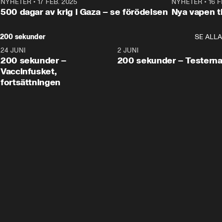
NYHETER
•
17 FEB. 2025
0:45
NYHETER
•
16 F
500 dagar av krig i Gaza – se förödelsen
Nya vapen ti
200 sekunder
SE ALLA
24 JUNI
5:00
2 JUNI
200 sekunder –
200 sekunder – Testern
Vaccinfusket,
fortsättningen