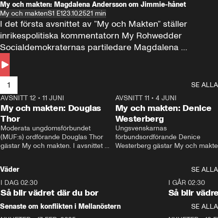
My och makten: Magdalena Andersson om Jimmie-hånet
My och makten
S1 E1
23.10.25
21 min
I det första avsnittet av ”My och Makten” ställer 
inrikespolitiska kommentatorn My Rohwedder 
Socialdemokraternas partiledare Magdalena 
Andersson till svars.
1
SE ALLA
AVSNITT 12
•
11 JUNI
26:27
AVSNITT 11
•
4 JUNI
2
My och makten: Douglas
My och makten: Denice
Thor
Westerberg
Moderata ungdomsförbundet 
Ungsvenskarnas 
(MUF:s) ordförande Douglas Thor 
förbundsordförande Denice 
gästar My och makten. I avsnittet 
Westerberg gästar My och makten.
diskuteras tonårsutvisningarna och 
avsnittet diskuteras migrationsfrå
hur Moderaterna ska locka väljare till 
och hur SD ska locka kvinnliga 
Väder
SE ALLA
valet i höst. 
väljare. 
I DAG 02:30
1:06
I GÅR 02:30
Så blir vädret där du bor
Så blir vädr
Senaste om konflikten i Mellanöstern
SE ALLA