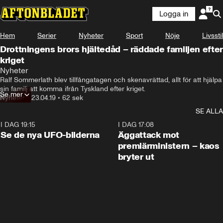
Logga in
Hem
Serier
Nyheter
Sport
Nöje
Livsstil
Drottningens brors hjältedåd – räddade familjen efter
kriget
Nyheter
Ralf Sommerlath blev tillfångatagen och skenavrättad, allt för att hjälpa 
sin familj att komma ifrån Tyskland efter kriget.
Se mer
Nyheter
•
23.04.19
•
62 sek
SE ALLA
I DAG 19:15
0:36
I DAG 17:08
Se de nya UFO-bilderna
Äggattack mot
premiärministern – kaos
bryter ut