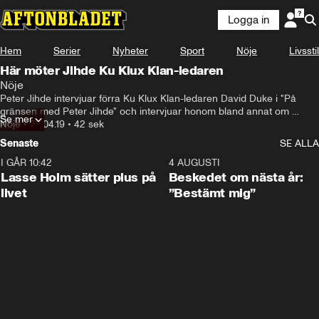
Logga in
Hem
Serier
Nyheter
Sport
Nöje
Livsstil
Här möter Jihde Ku Klux Klan-ledaren
Nöje
Peter Jihde intervjuar förra Ku Klux Klan-ledaren David Duke i "På 
gränsen med Peter Jihde" och intervjuar honom bland annat om 
Se mer
BlacKkKlansman
Nöje
•
23.04.19
•
42 sek
Senaste
SE ALLA
I GÅR 10:42
1:04
4 AUGUSTI
Lasse Holm sätter plus på
Beskedet om nästa år:
livet
”Bestämt mig”