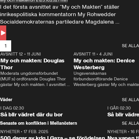
My och makten
S1 E1
23.10.25
21 min
I det första avsnittet av ”My och Makten” ställer 
inrikespolitiska kommentatorn My Rohwedder 
Socialdemokraternas partiledare Magdalena 
Andersson till svars.
1
SE ALLA
AVSNITT 12
•
11 JUNI
26:27
AVSNITT 11
•
4 JUNI
2
My och makten: Douglas
My och makten: Denice
Thor
Westerberg
Moderata ungdomsförbundet 
Ungsvenskarnas 
(MUF:s) ordförande Douglas Thor 
förbundsordförande Denice 
gästar My och makten. I avsnittet 
Westerberg gästar My och makten.
diskuteras tonårsutvisningarna och 
avsnittet diskuteras migrationsfrå
hur Moderaterna ska locka väljare till 
och hur SD ska locka kvinnliga 
Väder
SE ALLA
valet i höst. 
väljare. 
I DAG 02:30
1:06
I GÅR 02:30
Så blir vädret där du bor
Så blir vädr
Senaste om konflikten i Mellanöstern
SE ALLA
NYHETER
•
17 FEB. 2025
0:45
NYHETER
•
16 F
500 dagar av krig i Gaza – se förödelsen
Nya vapen ti