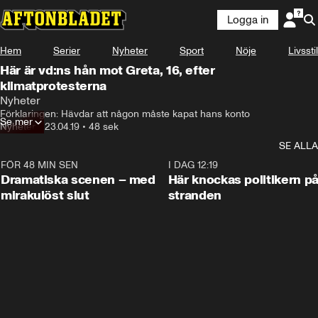
Logga in
Hem
Serier
Nyheter
Sport
Nöje
Livsstil
Här är vd:ns hån mot Greta, 16, efter
klimatprotesterna
Nyheter
Förklaringen: Hävdar att någon måste kapat hans konto
Se mer
Nyheter
•
23.04.19
•
48 sek
SE ALLA
FÖR 48 MIN SEN
0:42
I DAG 12:19
Dramatiska scenen – med
Här knockas politikern p
mirakulöst slut
stranden