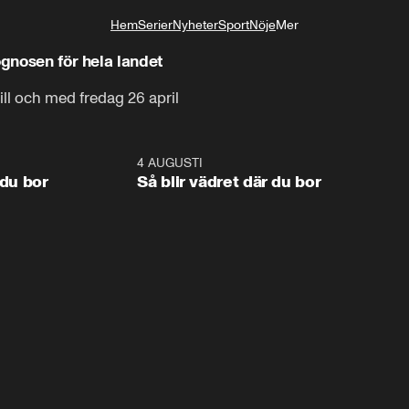
Hem
Serier
Nyheter
Sport
Nöje
Mer
Livsstil
ognosen för hela landet
ll och med fredag 26 april
1:06
4 AUGUSTI
1:0
 du bor
Så blir vädret där du bor