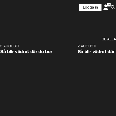
Logga in
SE ALLA
6
3 AUGUSTI
1:06
2 AUGUSTI
Så blir vädret där du bor
Så blir vädret där