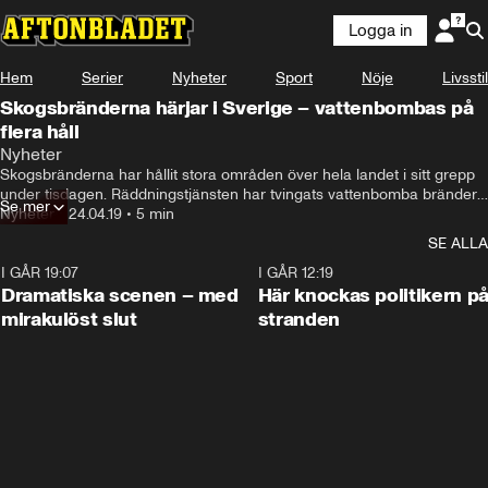
Logga in
Hem
Serier
Nyheter
Sport
Nöje
Livsstil
Skogsbränderna härjar i Sverige – vattenbombas på
flera håll
Nyheter
Skogsbränderna har hållit stora områden över hela landet i sitt grepp 
under tisdagen. Räddningstjänsten har tvingats vattenbomba bränder 
Se mer
från luften både i Skåne och i närheten av Landvetters flygplats.

Nyheter
•
24.04.19
•
5 min
SE ALLA
Ännu på tisdagskvällen rasar bränderna på flera håll.
I GÅR 19:07
0:42
I GÅR 12:19
Dramatiska scenen – med
Här knockas politikern p
mirakulöst slut
stranden