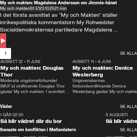
My och makten: Magdalena Andersson om Jimmie-hånet
My och makten
S1 E1
23.10.25
21 min
I det första avsnittet av ”My och Makten” ställer 
inrikespolitiska kommentatorn My Rohwedder 
Socialdemokraternas partiledare Magdalena 
Andersson till svars.
1
SE ALLA
AVSNITT 12
•
11 JUNI
26:27
AVSNITT 11
•
4 JUNI
2
My och makten: Douglas
My och makten: Denice
Thor
Westerberg
Moderata ungdomsförbundet 
Ungsvenskarnas 
(MUF:s) ordförande Douglas Thor 
förbundsordförande Denice 
gästar My och makten. I avsnittet 
Westerberg gästar My och makten.
diskuteras tonårsutvisningarna och 
avsnittet diskuteras migrationsfrå
hur Moderaterna ska locka väljare till 
och hur SD ska locka kvinnliga 
Väder
SE ALLA
valet i höst. 
väljare. 
I GÅR 02:30
1:06
5 AUGUSTI
Så blir vädret där du bor
Så blir vädr
Senaste om konflikten i Mellanöstern
SE ALLA