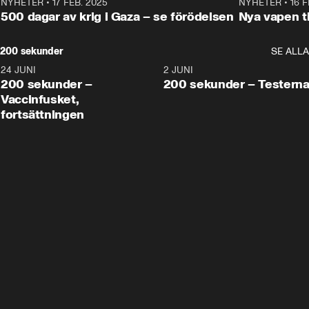
NYHETER
•
17 FEB. 2025
0:45
NYHETER
•
16 F
500 dagar av krig i Gaza – se förödelsen
Nya vapen ti
200 sekunder
SE ALLA
24 JUNI
5:00
2 JUNI
200 sekunder –
200 sekunder – Testern
Vaccinfusket,
fortsättningen