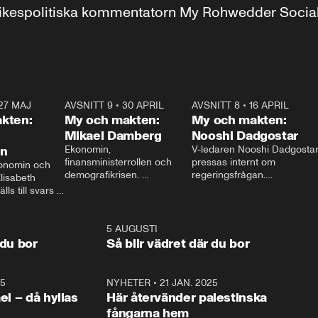
r inrikespolitiska kommentatorn My Rohwedder Soci
27 MAJ
3:51
AVSNITT 9
•
30 APRIL
24:00
AVSNITT 8
•
16 APRIL
25:1
kten:
My och makten:
My och makten:
Mikael Damberg
Nooshi Dadgostar
on
Ekonomin, 
V-ledaren Nooshi Dadgostar
finansministerrollen och 
pressas internt om 
onomin och 
demografikrisen. 
regeringsfrågan.

lisabeth 
Oppositionen ställs till svars 
I Aftonbladets 
ls till svars 
när Socialdemokraternas 
partiledarutfrågning ”My 
stern gästar 
Mikael Damberg gästar My 
och Makten” sätter hon ner 
My och Makten. 
och Makten. 
foten mot kritikerna:

1:06
5 AUGUSTI
1:0
– Vi ställer upp i val. Ska vi 
 du bor
Så blir vädret där du bor
vara med så sitter vi förstås 
25
1:22
NYHETER
•
21 JAN. 2025
0:5
ael – då hyllas
Här återvänder palestinska
fångarna hem