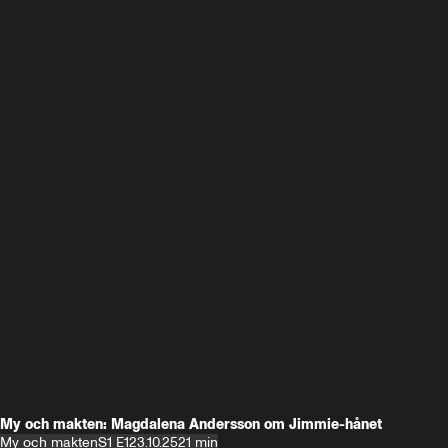
My och makten: Magdalena Andersson om Jimmie-hånet
My och makten
S1 E1
23.10.25
21 min