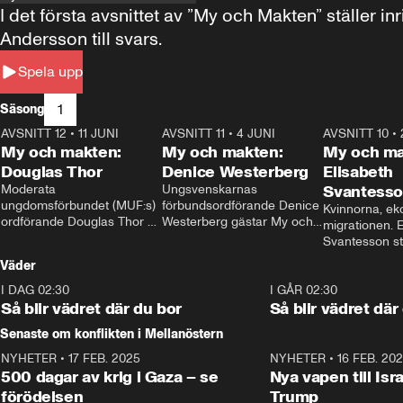
I det första avsnittet av ”My och Makten” ställe
Andersson till svars.
Spela upp
1
Säsong
AVSNITT 12
•
11 JUNI
26:27
AVSNITT 11
•
4 JUNI
23:40
AVSNITT 10
•
My och makten:
My och makten:
My och ma
Douglas Thor
Denice Westerberg
Elisabeth
Moderata 
Ungsvenskarnas 
Svantess
ungdomsförbundet (MUF:s) 
förbundsordförande Denice 
Kvinnorna, ek
ordförande Douglas Thor 
Westerberg gästar My och 
migrationen. E
gästar My och makten. I 
makten. I avsnittet 
Svantesson stäl
avsnittet diskuteras 
diskuteras migrationsfrågan 
när finansmini
Väder
tonårsutvisningarna och hur 
och hur SD ska locka 
Moderaterna ska locka 
kvinnliga väljare. 
I DAG 02:30
1:06
I GÅR 02:30
väljare till valet i höst. 
Så blir vädret där du bor
Så blir vädret där
Senaste om konflikten i Mellanöstern
NYHETER
•
17 FEB. 2025
0:45
NYHETER
•
16 FEB. 20
500 dagar av krig i Gaza – se
Nya vapen till Isr
förödelsen
Trump