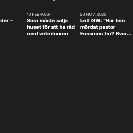
4:24
10 FEBRUARI
4:13
26 NOV. 2025
8:1
der –
Sara måste sälja
Leif GW: ”Har hon
huset för att ha råd
mördat pastor
med veterinären
Fossmos fru? Svar
nej.”