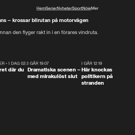
Hem
Serier
Nyheter
Sport
Nöje
Mer
Livsstil
ans – krossar bilrutan på motorvägen
innan den flyger rakt in i en förares vindruta.
ER
•
I DAG 02:30
1:06
I GÅR 19:07
0:42
I GÅR 12:19
0:4
ret där du
Dramatiska scenen –
Här knockas
med mirakulöst slut
politikern på
stranden