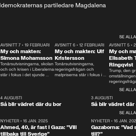
aldemokraternas partiledare Magdalena 
SE ALLA
7
AVSNITT 7
•
19 FEBRUARI
24:30
AVSNITT 6
•
12 FEBRUARI
27:30
AVSNITT 5
•
My och makten:
My och makten: Ulf
My och ma
Simona Mohamsson
Kristersson
Elisabeth
 
Tonårsutvisningarna, skolan 
Tonårsutvisningarna, 
Ringqvist
och och krisen i Liberalerna 
regeringsfrågan och 
Trump, den gr
står i fokus i det sjunde 
matpriserna står i fokus i 
omställningen
avsnittet av ”My och 
det sjätte avsnittet av ”My 
regeringsfråga
makten”. Se när 
och makten”. Se när 
centrum i det 
SE ALLA
Aftonbladets inrikespolitiska 
Aftonbladets inrikespolitiska 
avsnittet av ”
kommentator My 
kommentator My 
6
4 AUGUSTI
1:06
3 AUGUSTI
Makten”. Se nä
Rohwedder ställer 
Rohwedder ställer 
Så blir vädret där du bor
Så blir vädret där
Aftonbladets in
utbildnings- och 
statsminister Ulf Kristersson 
kommentator 
SE ALLA
integrationsminister Simona 
till svars.
Rohwedder stäl
Mohamsson till svars.
Centerpartiets
2
NYHETER
•
16 JAN. 2025
1:01
NYHETER
•
16 JAN. 20
Thand Ring till
Ahmed, 40, är fast i Gaza: ”Vill
Gazaborna: ”Vad s
tillbaka till Sverige”
till?”