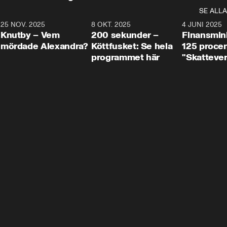
SE ALLA
3
25 NOV. 2025
31:05
8 OKT. 2025
4:29
4 JUNI 2025
Knutby – Vem
200 sekunder –
Finansmin
mördade Alexandra?
Köttfusket: Se hela
125 procent
programmet här
"Skattever
viktig uppg