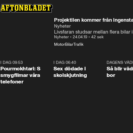
Projektilen kommer från ingenst
Nyheter
Livsfaran studsar mellan flera bilar 
Nyheter
•
24.04.19
•
42 sek
Motor
Bilar
Trafik
I DAG 09:53
1:36
I DAG 06:40
0:47
DAGENS VÄD
Pourmokhtari: S
Sex dödade i
Så blir väd
smygfilmar våra
skolskjutning
bor
telefoner