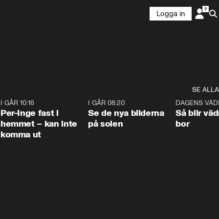
Logga in
SE ALLA
5
I GÅR 10:16
1:26
I GÅR 08:20
0:31
DAGENS VÄD
Per-Inge fast i
Se de nya bilderna
Så blir väd
hemmet – kan inte
på solen
bor
komma ut