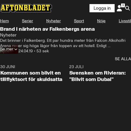
Logga in
Hem
Serier
Nyheter
Sport
Nöje
Livsstil
Brand i närheten av Falkenbergs arena
Nyheter
Det brinner i Falkenberg. Ett par hundra meter från Falcon Alkoholfri 
Arena reser sig höga lågor från toppen av ett hotell. Enligt 
Se mer
Radiosporten har flera åskådare lämnat arenan där hemmalaget 
Nyheter
•
24.04.19
•
53 sek
möter Sirius.
SE ALLA
30 JUNI
1:24
23 JULI
Kommunen som blivit en
Svensken om Rivieran:
tillflyktsort för skuldsatta
"Blivit som Dubai"