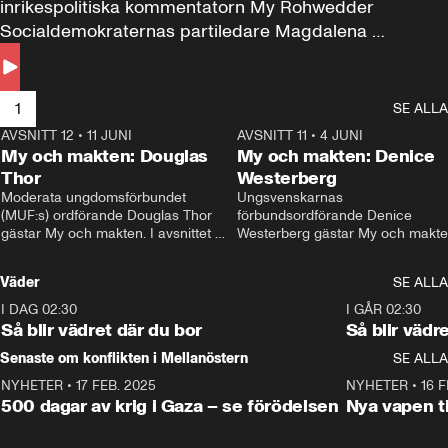
inrikespolitiska kommentatorn My Rohwedder 
Socialdemokraternas partiledare Magdalena 
Andersson till svars.
1
SE ALLA
AVSNITT 12
•
11 JUNI
26:27
AVSNITT 11
•
4 JUNI
2
My och makten: Douglas
My och makten: Denice
Thor
Westerberg
Moderata ungdomsförbundet 
Ungsvenskarnas 
(MUF:s) ordförande Douglas Thor 
förbundsordförande Denice 
gästar My och makten. I avsnittet 
Westerberg gästar My och makten.
diskuteras tonårsutvisningarna och 
avsnittet diskuteras migrationsfrå
hur Moderaterna ska locka väljare till 
och hur SD ska locka kvinnliga 
Väder
SE ALLA
valet i höst. 
väljare. 
I DAG 02:30
1:06
I GÅR 02:30
Så blir vädret där du bor
Så blir vädr
Senaste om konflikten i Mellanöstern
SE ALLA
NYHETER
•
17 FEB. 2025
0:45
NYHETER
•
16 F
500 dagar av krig i Gaza – se förödelsen
Nya vapen ti