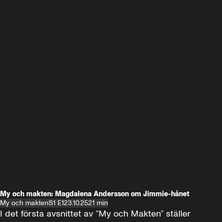
My och makten: Magdalena Andersson om Jimmie-hånet
My och makten
S1 E1
23.10.25
21 min
I det första avsnittet av ”My och Makten” ställer 