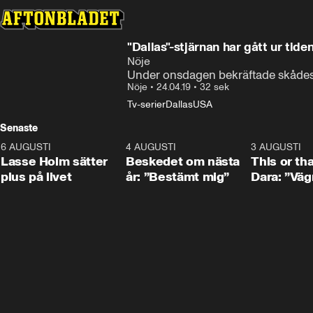
"Dallas"-stjärnan har gått ur tide
Nöje
Under onsdagen bekräftade skådespe
Nöje
•
24.04.19
•
32 sek
Tv-serier
Dallas
USA
Senaste
6 AUGUSTI
1:04
4 AUGUSTI
0:24
3 AUGUSTI
Lasse Holm sätter
Beskedet om nästa
This or th
plus på livet
år: ”Bestämt mig”
Dara: ”Väg