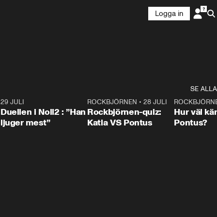
Logga in
SE ALLA
9
29 JULI
0:47
ROCKBJÖRNEN
•
28 JULI
0:15
ROCKBJÖRN
Duellen i Noll2 : ”Han
Rockbjörnen-quiz:
Hur väl kä
ljuger mest”
Katia VS Pontus
Pontus?