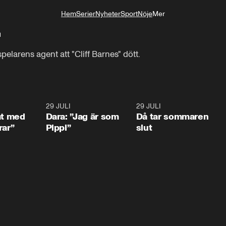
Hem
Serier
Nyheter
Sport
Nöje
Mer
Livsstil
n
larens agent att "Cliff Barnes" dött.
1:02
29 JULI
0:41
29 JULI
0:3
at med
Dara: ”Jag är som
Då tar sommaren
rar”
Pippi”
slut