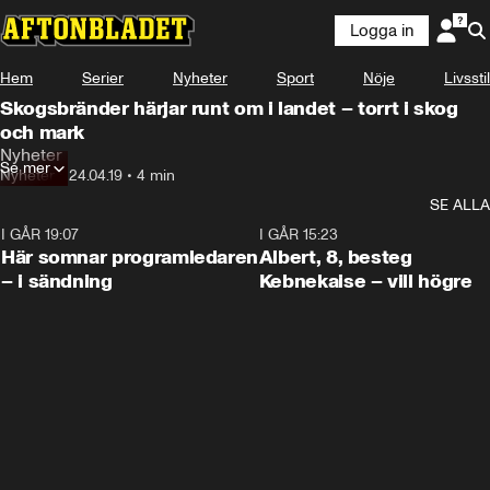
Logga in
Hem
Serier
Nyheter
Sport
Nöje
Livsstil
Skogsbränder härjar runt om i landet – torrt i skog
och mark
Nyheter
Se mer
Nyheter
•
24.04.19
•
4 min
SE ALLA
I GÅR 19:07
0:45
I GÅR 15:23
Här somnar programledaren
Albert, 8, besteg
– i sändning
Kebnekaise – vill högre