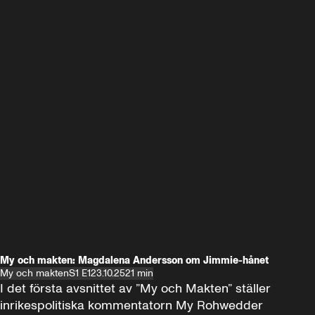
My och makten: Magdalena Andersson om Jimmie-hånet
My och makten
S1 E1
23.10.25
21 min
I det första avsnittet av ”My och Makten” ställer 
inrikespolitiska kommentatorn My Rohwedder 