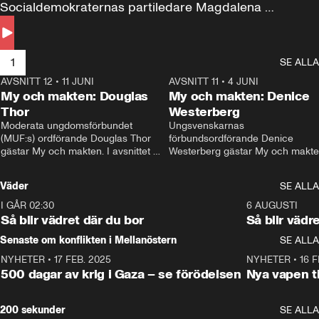
Socialdemokraternas partiledare Magdalena 
Andersson till svars.
1
SE ALLA
AVSNITT 12
•
11 JUNI
26:27
AVSNITT 11
•
4 JUNI
2
My och makten: Douglas
My och makten: Denice
Thor
Westerberg
Moderata ungdomsförbundet 
Ungsvenskarnas 
(MUF:s) ordförande Douglas Thor 
förbundsordförande Denice 
gästar My och makten. I avsnittet 
Westerberg gästar My och makten.
diskuteras tonårsutvisningarna och 
avsnittet diskuteras migrationsfrå
hur Moderaterna ska locka väljare till 
och hur SD ska locka kvinnliga 
Väder
SE ALLA
valet i höst. 
väljare. 
I GÅR 02:30
1:06
6 AUGUSTI
Så blir vädret där du bor
Så blir vädr
Senaste om konflikten i Mellanöstern
SE ALLA
NYHETER
•
17 FEB. 2025
0:45
NYHETER
•
16 F
500 dagar av krig i Gaza – se förödelsen
Nya vapen ti
200 sekunder
SE ALLA