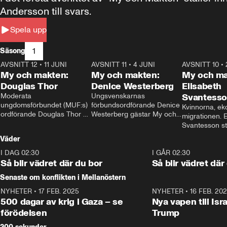
Andersson till svars.
Spela upp
1
Säsong
AVSNITT 12
•
11 JUNI
26:27
AVSNITT 11
•
4 JUNI
23:40
AVSNITT 10
•
My och makten:
My och makten:
My och ma
Douglas Thor
Denice Westerberg
Elisabeth
Moderata 
Ungsvenskarnas 
Svantess
ungdomsförbundet (MUF:s) 
förbundsordförande Denice 
Kvinnorna, ek
ordförande Douglas Thor 
Westerberg gästar My och 
migrationen. E
gästar My och makten. I 
makten. I avsnittet 
Svantesson stäl
avsnittet diskuteras 
diskuteras migrationsfrågan 
när finansmini
Väder
tonårsutvisningarna och hur 
och hur SD ska locka 
Moderaterna ska locka 
kvinnliga väljare. 
I DAG 02:30
1:06
I GÅR 02:30
väljare till valet i höst. 
Så blir vädret där du bor
Så blir vädret där
Senaste om konflikten i Mellanöstern
NYHETER
•
17 FEB. 2025
0:45
NYHETER
•
16 FEB. 20
500 dagar av krig i Gaza – se
Nya vapen till Isr
förödelsen
Trump