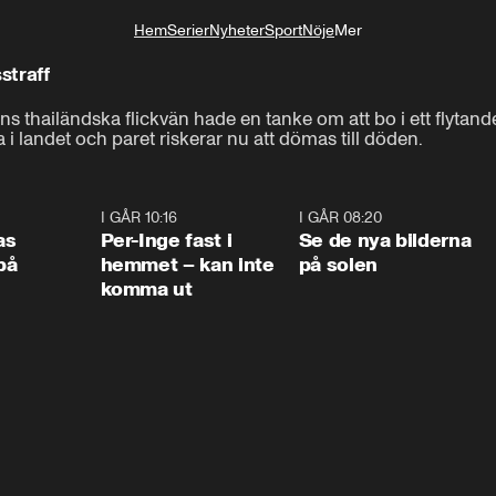
Hem
Serier
Nyheter
Sport
Nöje
Mer
Livsstil
straff
hailändska flickvän hade en tanke om att bo i ett flytande h
 i landet och paret riskerar nu att dömas till döden.
0:45
I GÅR 10:16
1:26
I GÅR 08:20
0:3
as
Per-Inge fast i
Se de nya bilderna
på
hemmet – kan inte
på solen
komma ut