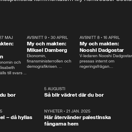
27 MAJ
3:51
AVSNITT 9
•
30 APRIL
24:00
AVSNITT 8
•
16 APRIL
25:1
kten:
My och makten:
My och makten:
Mikael Damberg
Nooshi Dadgostar
on
Ekonomin, 
V-ledaren Nooshi Dadgostar
finansministerrollen och 
pressas internt om 
onomin och 
demografikrisen. 
regeringsfrågan.

lisabeth 
Oppositionen ställs till svars 
I Aftonbladets 
ls till svars 
när Socialdemokraternas 
partiledarutfrågning ”My 
stern gästar 
Mikael Damberg gästar My 
och Makten” sätter hon ner 
My och Makten. 
och Makten. 
foten mot kritikerna:

1:06
5 AUGUSTI
1:0
– Vi ställer upp i val. Ska vi 
 du bor
Så blir vädret där du bor
vara med så sitter vi förstås 
25
1:22
NYHETER
•
21 JAN. 2025
0:5
ael – då hyllas
Här återvänder palestinska
fångarna hem