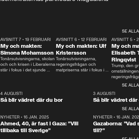
SE ALLA
7
AVSNITT 7
•
19 FEBRUARI
24:30
AVSNITT 6
•
12 FEBRUARI
27:30
AVSNITT 5
•
My och makten:
My och makten: Ulf
My och ma
Simona Mohamsson
Kristersson
Elisabeth
 
Tonårsutvisningarna, skolan 
Tonårsutvisningarna, 
Ringqvist
och och krisen i Liberalerna 
regeringsfrågan och 
Trump, den gr
står i fokus i det sjunde 
matpriserna står i fokus i 
omställningen
avsnittet av ”My och 
det sjätte avsnittet av ”My 
regeringsfråga
makten”. Se när 
och makten”. Se när 
centrum i det 
SE ALLA
Aftonbladets inrikespolitiska 
Aftonbladets inrikespolitiska 
avsnittet av ”
kommentator My 
kommentator My 
6
4 AUGUSTI
1:06
3 AUGUSTI
Makten”. Se nä
Rohwedder ställer 
Rohwedder ställer 
Så blir vädret där du bor
Så blir vädret där
Aftonbladets in
utbildnings- och 
statsminister Ulf Kristersson 
kommentator 
SE ALLA
integrationsminister Simona 
till svars.
Rohwedder stäl
Mohamsson till svars.
Centerpartiets
2
NYHETER
•
16 JAN. 2025
1:01
NYHETER
•
16 JAN. 20
Thand Ring till
Ahmed, 40, är fast i Gaza: ”Vill
Gazaborna: ”Vad s
tillbaka till Sverige”
till?”