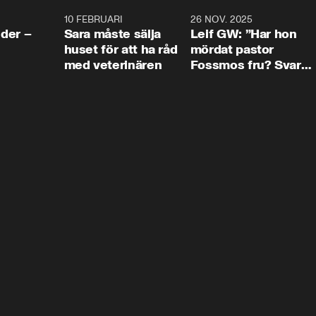
4:24
10 FEBRUARI
4:13
26 NOV. 2025
8:1
der –
Sara måste sälja
Leif GW: ”Har hon
huset för att ha råd
mördat pastor
med veterinären
Fossmos fru? Svar
nej.”