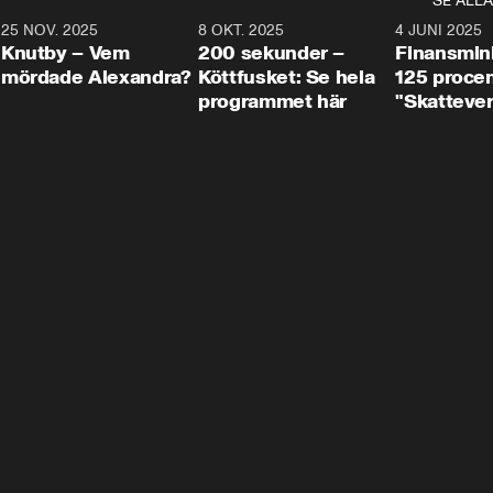
SE ALLA
3
25 NOV. 2025
31:05
8 OKT. 2025
4:29
4 JUNI 2025
Knutby – Vem
200 sekunder –
Finansmin
mördade Alexandra?
Köttfusket: Se hela
125 procent
programmet här
"Skattever
viktig uppg