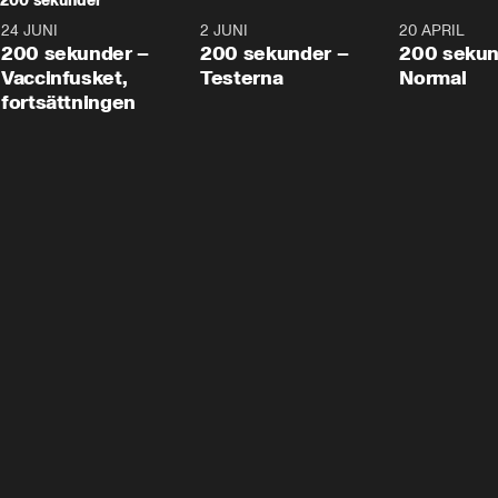
200 sekunder
24 JUNI
5:00
2 JUNI
4:23
20 APRIL
200 sekunder –
200 sekunder –
200 sekun
Vaccinfusket,
Testerna
Normal
fortsättningen