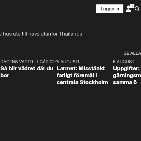
Logga in
us ute till havs utanför Thailands 
SE ALLA
1
DAGENS VÄDER
•
I GÅR 02:30
1:06
5 AUGUSTI
0:35
5 AUGUSTI
Så blir vädret där du
Larmet: Misstänkt
Uppgifter:
bor
farligt föremål i
gärningsm
centrala Stockholm
samma ö