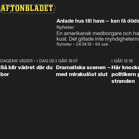
Anlade hus till havs – kan få döds
Nyheter
En amerikansk medborgare och hans t
kust. Det gillade inte myndigheterna
Nyheter
•
24.04.19
•
64 sek
DAGENS VÄDER
•
I DAG 02:30
1:06
I GÅR 19:07
0:42
I GÅR 12:19
Så blir vädret där du
Dramatiska scenen –
Här knock
bor
med mirakulöst slut
politikern 
stranden