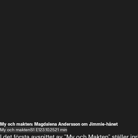
My och makten: Magdalena Andersson om Jimmie-hånet
My och makten
S1 E1
23.10.25
21 min
I det första avsnittet av ”My och Makten” ställe