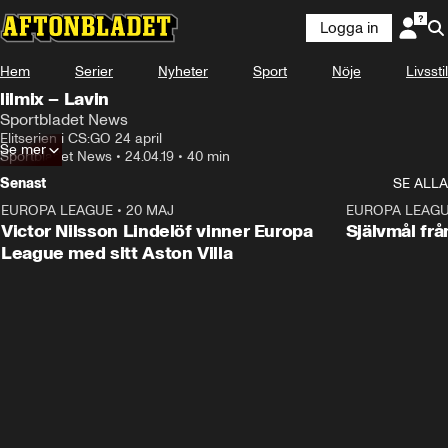
Logga in
Hem
Serier
Nyheter
Sport
Nöje
Livsstil
lilmix – Lavin
Sportbladet News
Elitserien i CS:GO 24 april
Se mer
Sportbladet News
•
24.04.19
•
40 min
Senast
SE ALLA
EUROPA LEAGUE
•
20 MAJ
1:32
EUROPA LEAG
Victor Nilsson Lindelöf vinner Europa
Självmål frå
League med sitt Aston Villa