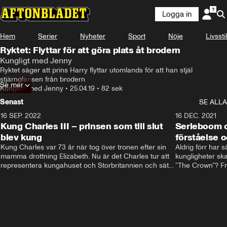
Logga in
Hem
Serier
Nyheter
Sport
Nöje
Livsstil
Ryktet: Flyttar för att göra plats åt brodern
Kungligt med Jenny
Ryktet säger att prins Harry flyttar utomlands för att han stjäl 
stjärnglansen från brodern
Se mer
Kungligt med Jenny
•
25.04.19
•
82 sek
Senast
SE ALLA
16 SEP. 2022
3:40
16 DEC. 2021
Kung Charles III – prinsen som till slut
Serieboom o
blev kung
förståelse o
Kung Charles var 73 år när tog över tronen efter sin 
Aldrig förr har 
mamma drottning Elizabeth. Nu är det Charles tur att 
kungligheter ska
representera kungahuset och Storbritannien och sätta 
”The Crown”? Frå
sin egen prägel på den kungliga rollen.
Storbritannien. 
förståelse och h
kungahuset komm
kungaserier är 