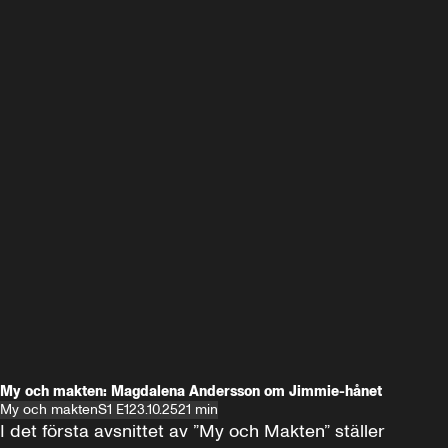
My och makten: Magdalena Andersson om Jimmie-hånet
My och makten
S1 E1
23.10.25
21 min
I det första avsnittet av ”My och Makten” ställer 