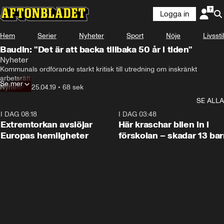
Logga in
Hem
Serier
Nyheter
Sport
Nöje
Livsstil
Baudin: "Det är att backa tillbaka 50 år i tiden"
Nyheter
Kommunals ordförande starkt kritisk till utredning om inskränkt 
arbetsrätt
Se mer
Nyheter
•
25.04.19
•
68 sek
SE ALLA
I DAG 08:18
0:53
I DAG 03:48
Extremtorkan avslöjar
Här kraschar bilen in i
Europas hemligheter
förskolan – skadar 13 bar