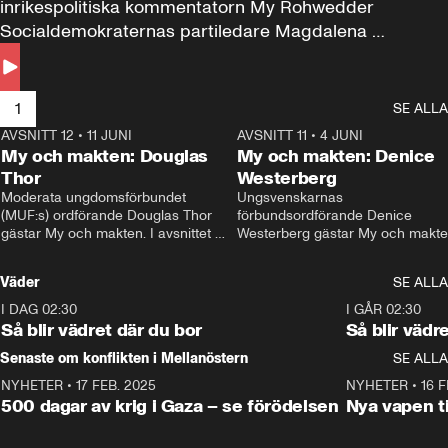
inrikespolitiska kommentatorn My Rohwedder 
Socialdemokraternas partiledare Magdalena 
Andersson till svars.
1
SE ALLA
AVSNITT 12
•
11 JUNI
26:27
AVSNITT 11
•
4 JUNI
2
My och makten: Douglas
My och makten: Denice
Thor
Westerberg
Moderata ungdomsförbundet 
Ungsvenskarnas 
(MUF:s) ordförande Douglas Thor 
förbundsordförande Denice 
gästar My och makten. I avsnittet 
Westerberg gästar My och makten.
diskuteras tonårsutvisningarna och 
avsnittet diskuteras migrationsfrå
hur Moderaterna ska locka väljare till 
och hur SD ska locka kvinnliga 
Väder
SE ALLA
valet i höst. 
väljare. 
I DAG 02:30
1:06
I GÅR 02:30
Så blir vädret där du bor
Så blir vädr
Senaste om konflikten i Mellanöstern
SE ALLA
NYHETER
•
17 FEB. 2025
0:45
NYHETER
•
16 F
500 dagar av krig i Gaza – se förödelsen
Nya vapen ti