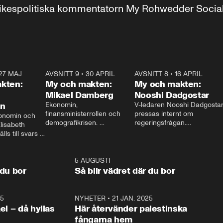
r inrikespolitiska kommentatorn My Rohwedder Soci
27 MAJ
3:51
AVSNITT 9
•
30 APRIL
24:00
AVSNITT 8
•
16 APRIL
25:1
kten:
My och makten:
My och makten:
Mikael Damberg
Nooshi Dadgostar
on
Ekonomin, 
V-ledaren Nooshi Dadgostar
finansministerrollen och 
pressas internt om 
onomin och 
demografikrisen. 
regeringsfrågan.

lisabeth 
Oppositionen ställs till svars 
I Aftonbladets 
ls till svars 
när Socialdemokraternas 
partiledarutfrågning ”My 
stern gästar 
Mikael Damberg gästar My 
och Makten” sätter hon ner 
My och Makten. 
och Makten. 
foten mot kritikerna:

1:06
5 AUGUSTI
1:0
– Vi ställer upp i val. Ska vi 
 du bor
Så blir vädret där du bor
vara med så sitter vi förstås 
25
1:22
NYHETER
•
21 JAN. 2025
0:5
ael – då hyllas
Här återvänder palestinska
fångarna hem