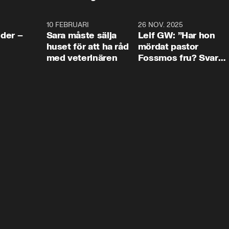
4:24
10 FEBRUARI
4:13
26 NOV. 2025
8:1
der –
Sara måste sälja
Leif GW: ”Har hon
huset för att ha råd
mördat pastor
med veterinären
Fossmos fru? Svar
nej.”