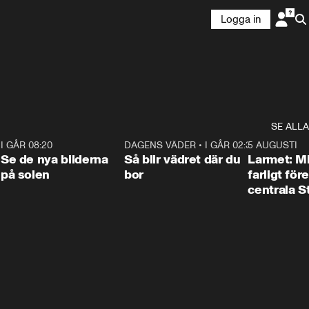
Logga in
SE ALLA
6
I GÅR 08:20
0:31
DAGENS VÄDER
•
I GÅR 02:30
1:06
5 AUGUSTI
Se de nya bilderna
Så blir vädret där du
Larmet: M
på solen
bor
farligt för
centrala 