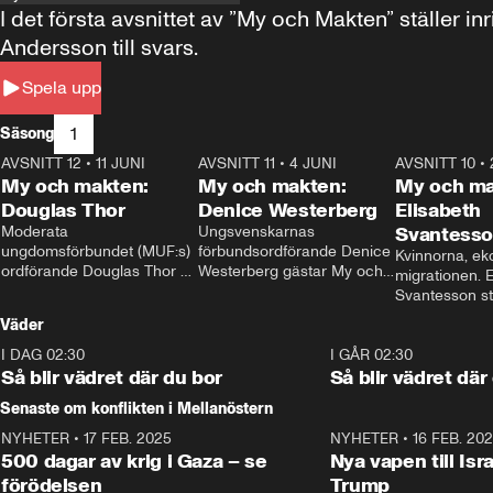
I det första avsnittet av ”My och Makten” ställe
Andersson till svars.
Spela upp
1
Säsong
AVSNITT 12
•
11 JUNI
26:27
AVSNITT 11
•
4 JUNI
23:40
AVSNITT 10
•
My och makten:
My och makten:
My och ma
Douglas Thor
Denice Westerberg
Elisabeth
Moderata 
Ungsvenskarnas 
Svantess
ungdomsförbundet (MUF:s) 
förbundsordförande Denice 
Kvinnorna, ek
ordförande Douglas Thor 
Westerberg gästar My och 
migrationen. E
gästar My och makten. I 
makten. I avsnittet 
Svantesson stäl
avsnittet diskuteras 
diskuteras migrationsfrågan 
när finansmini
Väder
tonårsutvisningarna och hur 
och hur SD ska locka 
Moderaterna ska locka 
kvinnliga väljare. 
I DAG 02:30
1:06
I GÅR 02:30
väljare till valet i höst. 
Så blir vädret där du bor
Så blir vädret där
Senaste om konflikten i Mellanöstern
NYHETER
•
17 FEB. 2025
0:45
NYHETER
•
16 FEB. 20
500 dagar av krig i Gaza – se
Nya vapen till Isr
förödelsen
Trump