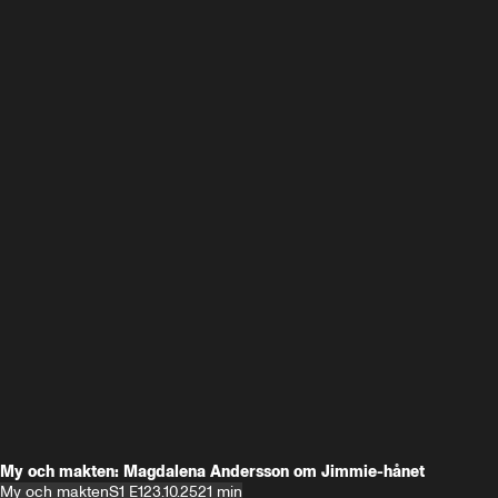
My och makten: Magdalena Andersson om Jimmie-hånet
My och makten
S1 E1
23.10.25
21 min