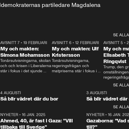
aldemokraternas partiledare Magdalena 
SE ALLA
7
AVSNITT 7
•
19 FEBRUARI
24:30
AVSNITT 6
•
12 FEBRUARI
27:30
AVSNITT 5
•
My och makten:
My och makten: Ulf
My och ma
Simona Mohamsson
Kristersson
Elisabeth
 
Tonårsutvisningarna, skolan 
Tonårsutvisningarna, 
Ringqvist
och och krisen i Liberalerna 
regeringsfrågan och 
Trump, den gr
står i fokus i det sjunde 
matpriserna står i fokus i 
omställningen
avsnittet av ”My och 
det sjätte avsnittet av ”My 
regeringsfråga
makten”. Se när 
och makten”. Se när 
centrum i det 
SE ALLA
Aftonbladets inrikespolitiska 
Aftonbladets inrikespolitiska 
avsnittet av ”
kommentator My 
kommentator My 
6
4 AUGUSTI
1:06
3 AUGUSTI
Makten”. Se nä
Rohwedder ställer 
Rohwedder ställer 
Så blir vädret där du bor
Så blir vädret där
Aftonbladets in
utbildnings- och 
statsminister Ulf Kristersson 
kommentator 
SE ALLA
integrationsminister Simona 
till svars.
Rohwedder stäl
Mohamsson till svars.
Centerpartiets
2
NYHETER
•
16 JAN. 2025
1:01
NYHETER
•
16 JAN. 20
Thand Ring till
Ahmed, 40, är fast i Gaza: ”Vill
Gazaborna: ”Vad s
tillbaka till Sverige”
till?”