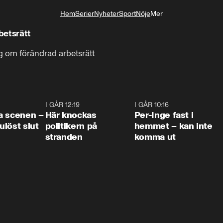
Hem
Serier
Nyheter
Sport
Nöje
Mer
Livsstil
betsrätt
 om förändrad arbetsrätt
0:42
I GÅR 12:19
0:45
I GÅR 10:16
1:2
a scenen –
Här knockas
Per-Inge fast i
löst slut
politikern på
hemmet – kan inte
stranden
komma ut