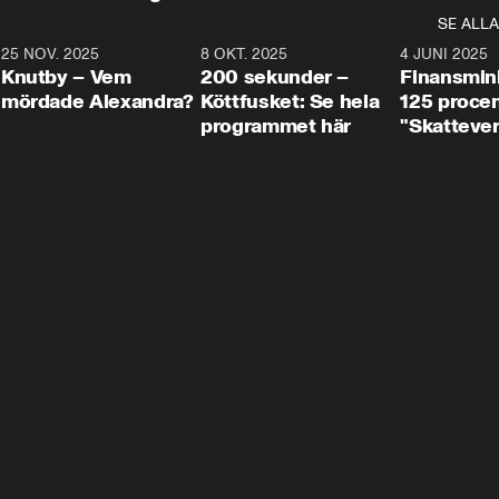
SE ALLA
3
25 NOV. 2025
31:05
8 OKT. 2025
4:29
4 JUNI 2025
Knutby – Vem
200 sekunder –
Finansmin
mördade Alexandra?
Köttfusket: Se hela
125 procent
programmet här
"Skattever
viktig uppg