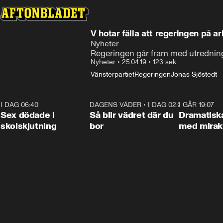
V hotar fälla att regeringen på ar
Nyheter
Regeringen går fram med utredning
Nyheter
•
25.04.19
•
123 sek
Vänsterpartiet
Regeringen
Jonas Sjöstedt
I DAG 06:40
0:47
DAGENS VÄDER
•
I DAG 02:30
1:06
I GÅR 19:07
Sex dödade i
Så blir vädret där du
Dramatisk
skolskjutning
bor
med miraku