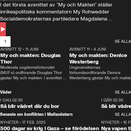
I det första avsnittet av ”My och Makten” ställer 
inrikespolitiska kommentatorn My Rohwedder 
Socialdemokraternas partiledare Magdalena 
Andersson till svars.
1
SE ALLA
AVSNITT 12
•
11 JUNI
26:27
AVSNITT 11
•
4 JUNI
2
My och makten: Douglas
My och makten: Denice
Thor
Westerberg
Moderata ungdomsförbundet 
Ungsvenskarnas 
(MUF:s) ordförande Douglas Thor 
förbundsordförande Denice 
gästar My och makten. I avsnittet 
Westerberg gästar My och makten.
diskuteras tonårsutvisningarna och 
avsnittet diskuteras migrationsfrå
hur Moderaterna ska locka väljare till 
och hur SD ska locka kvinnliga 
Väder
SE ALLA
valet i höst. 
väljare. 
I DAG 02:30
1:06
I GÅR 02:30
Så blir vädret där du bor
Så blir vädr
Senaste om konflikten i Mellanöstern
SE ALLA
NYHETER
•
17 FEB. 2025
0:45
NYHETER
•
16 F
500 dagar av krig i Gaza – se förödelsen
Nya vapen ti