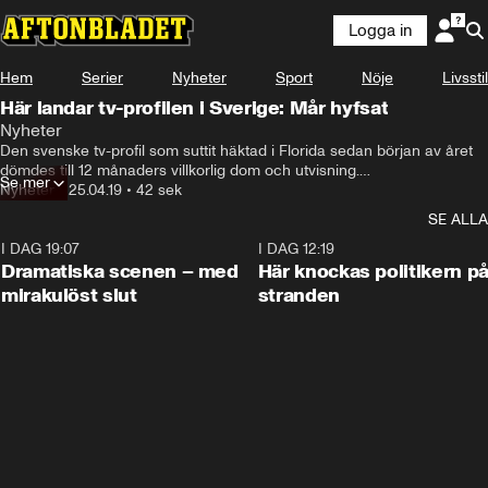
Logga in
Hem
Serier
Nyheter
Sport
Nöje
Livsstil
Här landar tv-profilen i Sverige: Mår hyfsat
Nyheter
Den svenske tv-profil som suttit häktad i Florida sedan början av året 
dömdes till 12 månaders villkorlig dom och utvisning.

Se mer
Nyheter
•
25.04.19
•
42 sek
På torsdagsmorgonen landade han i Sverige.
SE ALLA
I DAG 19:07
0:42
I DAG 12:19
Dramatiska scenen – med
Här knockas politikern p
mirakulöst slut
stranden