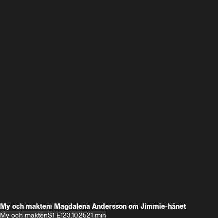
My och makten: Magdalena Andersson om Jimmie-hånet
My och makten
S1 E1
23.10.25
21 min