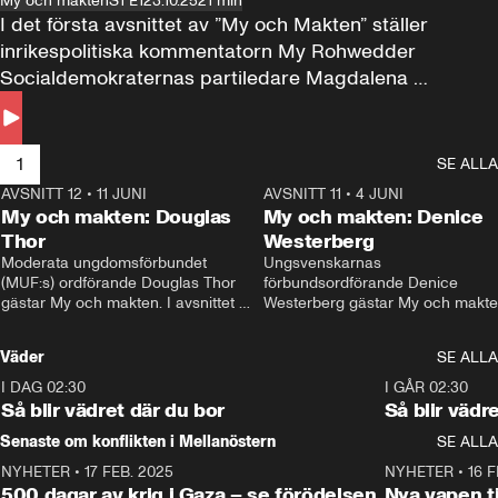
My och makten
S1 E1
23.10.25
21 min
I det första avsnittet av ”My och Makten” ställer 
inrikespolitiska kommentatorn My Rohwedder 
Socialdemokraternas partiledare Magdalena 
Andersson till svars.
1
SE ALLA
AVSNITT 12
•
11 JUNI
26:27
AVSNITT 11
•
4 JUNI
2
My och makten: Douglas
My och makten: Denice
Thor
Westerberg
Moderata ungdomsförbundet 
Ungsvenskarnas 
(MUF:s) ordförande Douglas Thor 
förbundsordförande Denice 
gästar My och makten. I avsnittet 
Westerberg gästar My och makten.
diskuteras tonårsutvisningarna och 
avsnittet diskuteras migrationsfrå
hur Moderaterna ska locka väljare till 
och hur SD ska locka kvinnliga 
Väder
SE ALLA
valet i höst. 
väljare. 
I DAG 02:30
1:06
I GÅR 02:30
Så blir vädret där du bor
Så blir vädr
Senaste om konflikten i Mellanöstern
SE ALLA
NYHETER
•
17 FEB. 2025
0:45
NYHETER
•
16 F
500 dagar av krig i Gaza – se förödelsen
Nya vapen ti