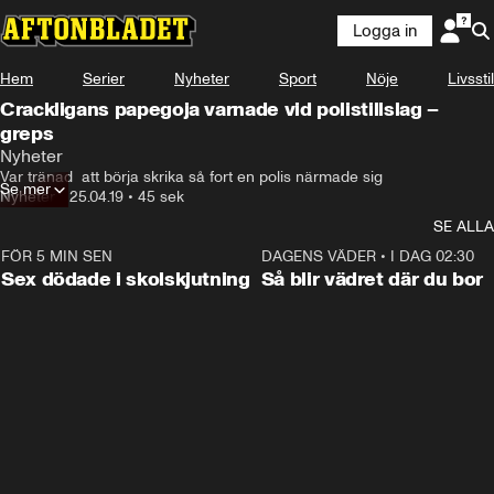
Logga in
Hem
Serier
Nyheter
Sport
Nöje
Livsstil
Crackligans papegoja varnade vid polistillslag –
greps
Nyheter
Var tränad  att börja skrika så fort en polis närmade sig
Se mer
Nyheter
•
25.04.19
•
45 sek
SE ALLA
FÖR 5 MIN SEN
0:35
DAGENS VÄDER
•
I DAG 02:30
Sex dödade i skolskjutning
Så blir vädret där du bor