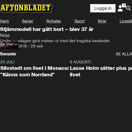
Logga in
Hem
Serier
Nyheter
Sport
Nöje
Livsstil
Stjärnmodell har gått bort – blev 37 år
Nöje
Under onsdagen gick maken ut med det tragiska beskedet.
Se mer
Nöje
•
25.04.19
•
28 sek
Senaste
SE ALLA
23 JULI
2:11
6 AUGUSTI
Silvstedt om livet i Monaco:
Lasse Holm sätter plus p
"Känns som Norrland"
livet