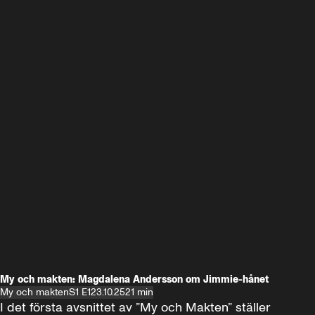
My och makten: Magdalena Andersson om Jimmie-hånet
My och makten
S1 E1
23.10.25
21 min
I det första avsnittet av ”My och Makten” ställer 