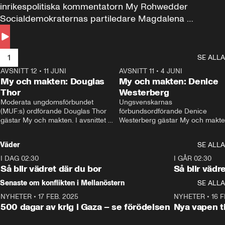
inrikespolitiska kommentatorn My Rohwedder 
Socialdemokraternas partiledare Magdalena 
Andersson till svars.
1
SE ALLA
AVSNITT 12
•
11 JUNI
26:27
AVSNITT 11
•
4 JUNI
2
My och makten: Douglas
My och makten: Denice
Thor
Westerberg
Moderata ungdomsförbundet 
Ungsvenskarnas 
(MUF:s) ordförande Douglas Thor 
förbundsordförande Denice 
gästar My och makten. I avsnittet 
Westerberg gästar My och makten.
diskuteras tonårsutvisningarna och 
avsnittet diskuteras migrationsfrå
hur Moderaterna ska locka väljare till 
och hur SD ska locka kvinnliga 
Väder
SE ALLA
valet i höst. 
väljare. 
I DAG 02:30
1:06
I GÅR 02:30
Så blir vädret där du bor
Så blir vädr
Senaste om konflikten i Mellanöstern
SE ALLA
NYHETER
•
17 FEB. 2025
0:45
NYHETER
•
16 F
500 dagar av krig i Gaza – se förödelsen
Nya vapen ti