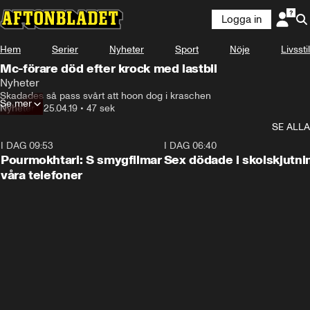
Logga in
Hem
Serier
Nyheter
Sport
Nöje
Livsstil
Mc-förare död efter krock med lastbil
Nyheter
Skadades så pass svårt att hoon dog i kraschen
Se mer
Nyheter
•
25.04.19
•
47 sek
SE ALLA
I DAG 09:53
1:36
I DAG 06:40
Pourmokhtari: S smygfilmar
Sex dödade i skolskjutni
våra telefoner