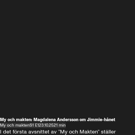
My och makten: Magdalena Andersson om Jimmie-hånet
My och makten
S1 E1
23.10.25
21 min
I det första avsnittet av ”My och Makten” ställer 