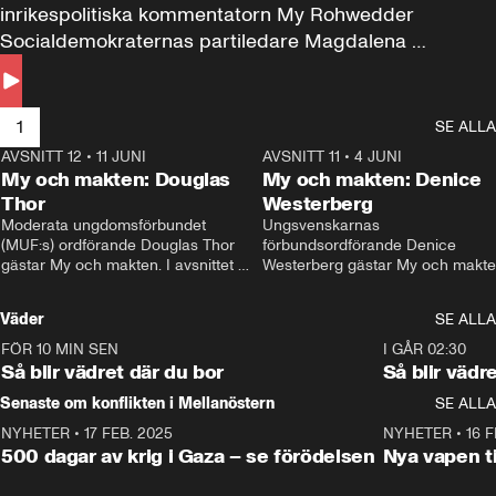
inrikespolitiska kommentatorn My Rohwedder 
Socialdemokraternas partiledare Magdalena 
Andersson till svars.
1
SE ALLA
AVSNITT 12
•
11 JUNI
26:27
AVSNITT 11
•
4 JUNI
2
My och makten: Douglas
My och makten: Denice
Thor
Westerberg
Moderata ungdomsförbundet 
Ungsvenskarnas 
(MUF:s) ordförande Douglas Thor 
förbundsordförande Denice 
gästar My och makten. I avsnittet 
Westerberg gästar My och makten.
diskuteras tonårsutvisningarna och 
avsnittet diskuteras migrationsfrå
hur Moderaterna ska locka väljare till 
och hur SD ska locka kvinnliga 
Väder
SE ALLA
valet i höst. 
väljare. 
FÖR 10 MIN SEN
1:06
I GÅR 02:30
Så blir vädret där du bor
Så blir vädr
Senaste om konflikten i Mellanöstern
SE ALLA
NYHETER
•
17 FEB. 2025
0:45
NYHETER
•
16 F
500 dagar av krig i Gaza – se förödelsen
Nya vapen ti