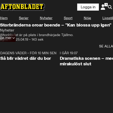
Logga in
Hem
Serier
Nyheter
Sport
Nöje
Livsstil
Storbränderna oroar boende – "Kan blossa upp igen"
Nyheter
Aftonbladet är på plats i brandhärjade Tjällmo.
Se mer
Nyheter
•
25.04.19
•
143 sek
SE ALLA
DAGENS VÄDER
•
FÖR 10 MIN SEN
1:06
I GÅR 19:07
Så blir vädret där du bor
Dramatiska scenen – me
mirakulöst slut