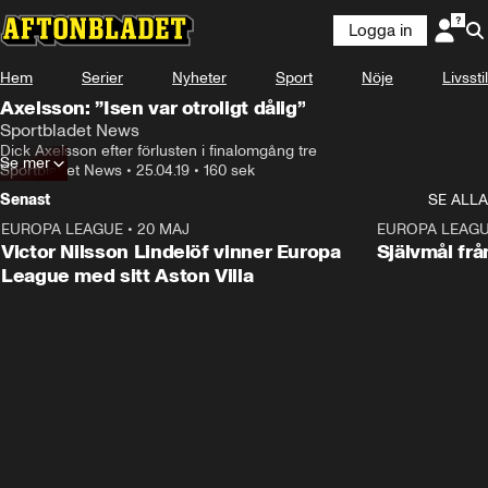
Logga in
Hem
Serier
Nyheter
Sport
Nöje
Livsstil
Axelsson: ”Isen var otroligt dålig”
Sportbladet News
Dick Axelsson efter förlusten i finalomgång tre
Se mer
Sportbladet News
•
25.04.19
•
160 sek
Senast
SE ALLA
EUROPA LEAGUE
•
20 MAJ
1:32
EUROPA LEAG
Victor Nilsson Lindelöf vinner Europa
Självmål frå
League med sitt Aston Villa