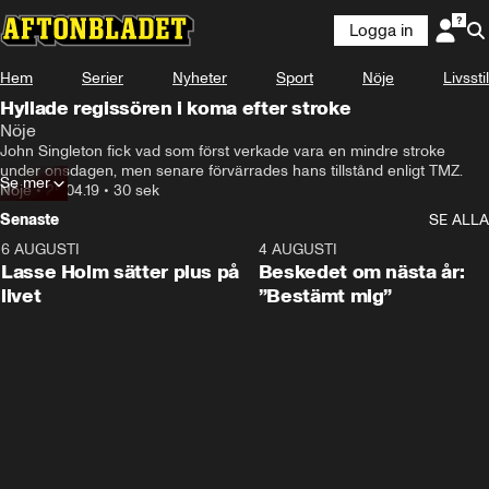
Logga in
Hem
Serier
Nyheter
Sport
Nöje
Livsstil
Hyllade regissören i koma efter stroke
Nöje
John Singleton fick vad som först verkade vara en mindre stroke 
under onsdagen, men senare förvärrades hans tillstånd enligt TMZ.
Se mer
Nöje
•
25.04.19
•
30 sek
Senaste
SE ALLA
6 AUGUSTI
1:04
4 AUGUSTI
Lasse Holm sätter plus på
Beskedet om nästa år:
livet
”Bestämt mig”