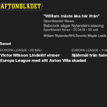
”William måste åka här ifrån”
Sportbladet News
Babcock sågar Nylanders säsong
Sportbladet News
•
25.04.19
•
36 sek
William Nylander
NHL
Toronto Maple Leafs
Senast
EUROPA LEAGUE
•
20 MAJ
1:32
EUROPA LEAGUE
•
9 A
Victor Nilsson Lindelöf vinner
Självmål från hal
Europa League med sitt Aston Villa
skadad