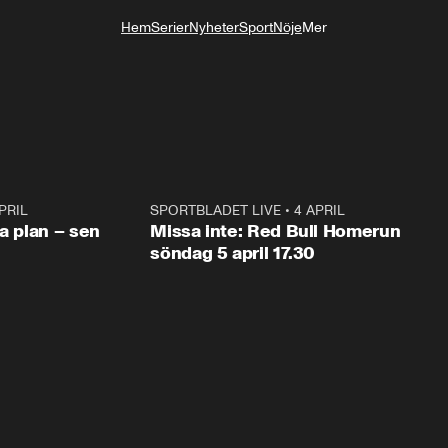
Hem
Serier
Nyheter
Sport
Nöje
Mer
Livsstil
PRIL
1:03
SPORTBLADET LIVE
•
4 APRIL
1:0
va plan – sen
Missa inte: Red Bull Homerun
söndag 5 april 17.30