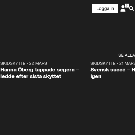
Logga in
SE ALLA
9
SKIDSKYTTE
•
22 MARS
0:55
SKIDSKYTTE
•
21 MAR
Hanna Öberg tappade segern –
Svensk succé – 
ledde efter sista skyttet
igen