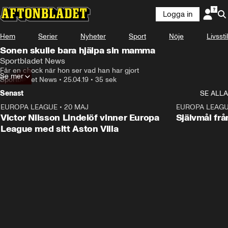
Logga in
Hem
Serier
Nyheter
Sport
Nöje
Livsstil
Sonen skulle bara hjälpa sin mamma
Sportbladet News
Får en chock när hon ser vad han har gjort
Se mer
Sportbladet News
•
25.04.19
•
35 sek
Senast
SE ALLA
EUROPA LEAGUE
•
20 MAJ
1:32
EUROPA LEAG
Victor Nilsson Lindelöf vinner Europa
Självmål frå
League med sitt Aston Villa