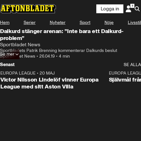
Logga in
Hem
Serier
Nyheter
Sport
Nöje
Livsstil
Dalkurd stänger arenan: ”Inte bara ett Dalkurd-
problem”
Sportbladet News
Sportbladets Patrik Brenning kommenterar Dalkurds beslut
Se mer
Sportbladet News
•
26.04.19
•
4 min
Senast
SE ALLA
EUROPA LEAGUE
•
20 MAJ
1:32
EUROPA LEAG
Victor Nilsson Lindelöf vinner Europa
Självmål frå
League med sitt Aston Villa