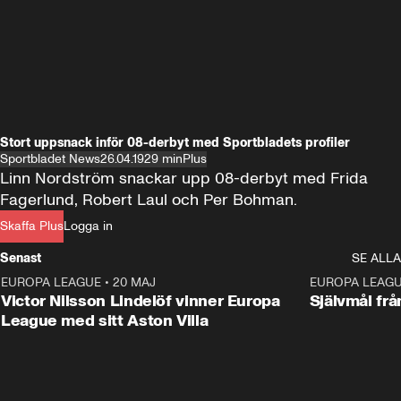
Stort uppsnack inför 08-derbyt med Sportbladets profiler
Sportbladet News
26.04.19
29 min
Plus
Linn Nordström snackar upp 08-derbyt med Frida 
Fagerlund, Robert Laul och Per Bohman.
Skaffa Plus
Logga in
Senast
SE ALLA
EUROPA LEAGUE
•
20 MAJ
1:32
EUROPA LEAG
Victor Nilsson Lindelöf vinner Europa
Självmål frå
League med sitt Aston Villa