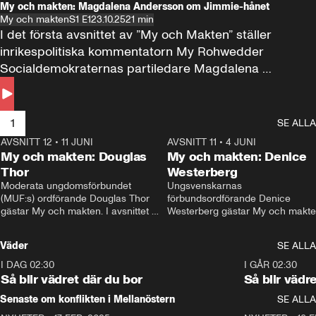
My och makten: Magdalena Andersson om Jimmie-hånet
My och makten
S1 E1
23.10.25
21 min
I det första avsnittet av ”My och Makten” ställer 
inrikespolitiska kommentatorn My Rohwedder 
Socialdemokraternas partiledare Magdalena 
Andersson till svars.
1
SE ALLA
AVSNITT 12
•
11 JUNI
26:27
AVSNITT 11
•
4 JUNI
2
My och makten: Douglas
My och makten: Denice
Thor
Westerberg
Moderata ungdomsförbundet 
Ungsvenskarnas 
(MUF:s) ordförande Douglas Thor 
förbundsordförande Denice 
gästar My och makten. I avsnittet 
Westerberg gästar My och makten.
diskuteras tonårsutvisningarna och 
avsnittet diskuteras migrationsfrå
hur Moderaterna ska locka väljare till 
och hur SD ska locka kvinnliga 
Väder
SE ALLA
valet i höst. 
väljare. 
I DAG 02:30
1:06
I GÅR 02:30
Så blir vädret där du bor
Så blir vädr
Senaste om konflikten i Mellanöstern
SE ALLA