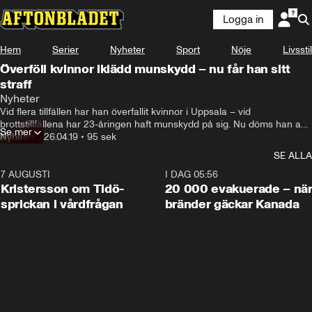
Logga in
Hem
Serier
Nyheter
Sport
Nöje
Livsstil
Överföll kvinnor iklädd munskydd – nu får han sitt
straff
Nyheter
Vid flera tillfällen har han överfallit kvinnor i Uppsala – vid 
brottstillfällena har 23-åringen haft munskydd på sig. Nu döms han av 
Se mer
Uppsala tingsrätt för två försök till våldtäkt och nio fall av sexuellt 
Nyheter
•
26.04.19
•
95 sek
ofredande. Straffet blir skyddstillsyn med samhällstjänst i sextio timmar.
SE ALLA
7 AUGUSTI
0:42
I DAG 05:56
Kristersson om Tidö-
20 000 evakuerade – nä
sprickan i vårdfrågan
bränder gäckar Kanada