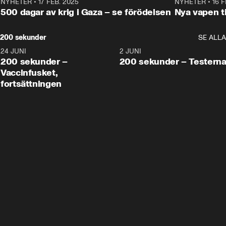
NYHETER
•
17 FEB. 2025
0:45
NYHETER
•
16 F
500 dagar av krig i Gaza – se förödelsen
Nya vapen ti
200 sekunder
SE ALLA
24 JUNI
5:00
2 JUNI
200 sekunder –
200 sekunder – Testern
Vaccinfusket,
fortsättningen