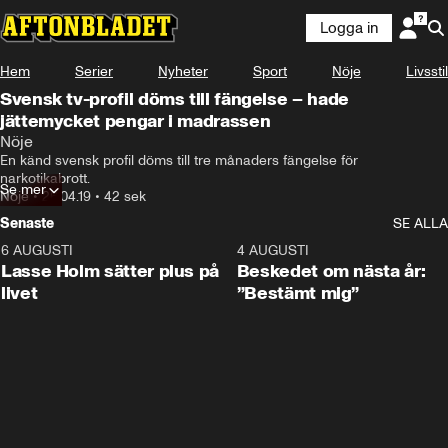
Logga in
Hem
Serier
Nyheter
Sport
Nöje
Livsstil
Svensk tv-profil döms till fängelse – hade
jättemycket pengar i madrassen
Nöje
En känd svensk profil döms till tre månaders fängelse för 
narkotikabrott.
Se mer
Nöje
•
26.04.19
•
42 sek
Senaste
SE ALLA
6 AUGUSTI
1:04
4 AUGUSTI
Lasse Holm sätter plus på
Beskedet om nästa år:
livet
”Bestämt mig”