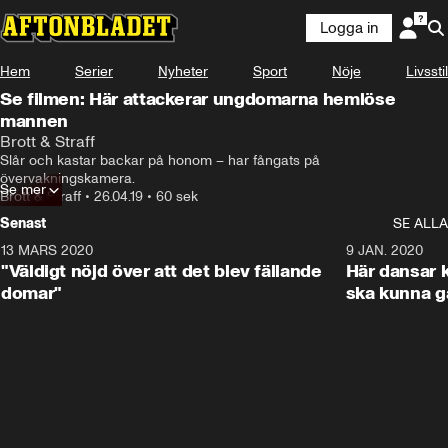
Logga in
Hem
Serier
Nyheter
Sport
Nöje
Livsstil
Se filmen: Här attackerar ungdomarna hemlöse
mannen
Brott & Straff
Slår och kastar backar på honom – har fångats på 
övervakningskamera.
Se mer
Brott & Straff
•
26.04.19
•
60 sek
Senast
SE ALLA
13 MARS 2020
1:17
9 JAN. 2020
"Väldigt nöjd över att det blev fällande
Här dansar k
domar"
ska kunna g