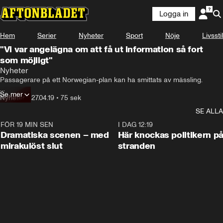
Logga in
Hem
Serier
Nyheter
Sport
Nöje
Livsstil
"Vi var angelägna om att få ut information så fort
som möjligt"
Nyheter
Passagerare på ett Norwegian-plan kan ha smittats av mässling.

Se mer
Detta efter att en passagerare i efterhand upptäcktes bära på smittan. 

Nyheter
•
27.04.19
•
75 sek
SE ALLA
Senast idag måste en vaccination ske för att ge fullgott skydd.
FÖR 19 MIN SEN
0:42
I DAG 12:19
Dramatiska scenen – med
Här knockas politikern p
mirakulöst slut
stranden