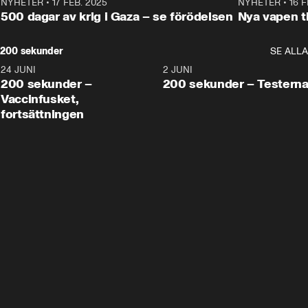
NYHETER
•
17 FEB. 2025
0:45
NYHETER
•
16 F
500 dagar av krig i Gaza – se förödelsen
Nya vapen ti
200 sekunder
SE ALLA
24 JUNI
5:00
2 JUNI
200 sekunder –
200 sekunder – Testern
Vaccinfusket,
fortsättningen