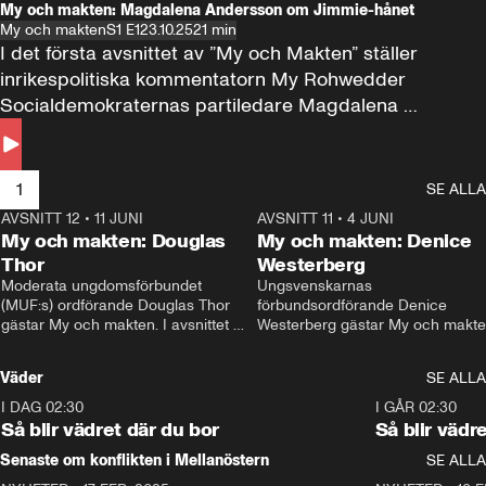
My och makten: Magdalena Andersson om Jimmie-hånet
My och makten
S1 E1
23.10.25
21 min
I det första avsnittet av ”My och Makten” ställer 
inrikespolitiska kommentatorn My Rohwedder 
Socialdemokraternas partiledare Magdalena 
Andersson till svars.
1
SE ALLA
AVSNITT 12
•
11 JUNI
26:27
AVSNITT 11
•
4 JUNI
2
My och makten: Douglas
My och makten: Denice
Thor
Westerberg
Moderata ungdomsförbundet 
Ungsvenskarnas 
(MUF:s) ordförande Douglas Thor 
förbundsordförande Denice 
gästar My och makten. I avsnittet 
Westerberg gästar My och makten.
diskuteras tonårsutvisningarna och 
avsnittet diskuteras migrationsfrå
hur Moderaterna ska locka väljare till 
och hur SD ska locka kvinnliga 
Väder
SE ALLA
valet i höst. 
väljare. 
I DAG 02:30
1:06
I GÅR 02:30
Så blir vädret där du bor
Så blir vädr
Senaste om konflikten i Mellanöstern
SE ALLA