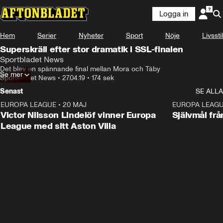
Logga in
Hem
Serier
Nyheter
Sport
Nöje
Livsstil
Superskräll efter stor dramatik i SSL-finalen
Sportbladet News
Det blev en spännande final mellan Mora och Täby
Se mer
Sportbladet News
•
27.04.19
•
174 sek
Senast
SE ALLA
EUROPA LEAGUE
•
20 MAJ
1:32
EUROPA LEAG
Victor Nilsson Lindelöf vinner Europa
Självmål frå
League med sitt Aston Villa