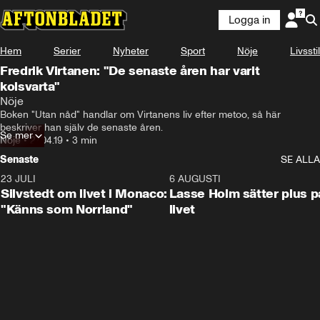
Logga in
Hem
Serier
Nyheter
Sport
Nöje
Livsstil
Fredrik Virtanen: "De senaste åren har varit
kolsvarta"
Nöje
Boken "Utan nåd" handlar om Virtanens liv efter metoo, så här 
beskriver han själv de senaste åren.
Se mer
Nöje
•
27.04.19
•
3 min
Senaste
SE ALLA
23 JULI
2:11
6 AUGUSTI
Silvstedt om livet i Monaco:
Lasse Holm sätter plus p
"Känns som Norrland"
livet