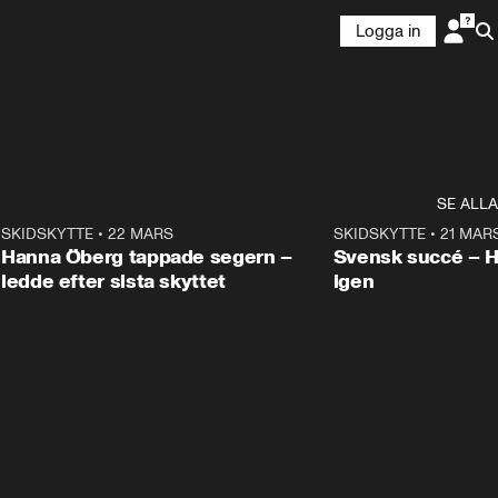
Logga in
SE ALLA
9
SKIDSKYTTE
•
22 MARS
0:55
SKIDSKYTTE
•
21 MAR
Hanna Öberg tappade segern –
Svensk succé – 
ledde efter sista skyttet
igen