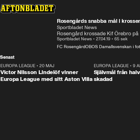
Rosengårds snabba mål i krossen 
Sportbladet News
Rosengård krossade Kif Örebro på 
Sportbladet News
•
27.04.19
•
65 sek
FC Rosengård
OBOS Damallsvenskan i fot
Senast
EUROPA LEAGUE
•
20 MAJ
1:32
EUROPA LEAGUE
•
9 A
Victor Nilsson Lindelöf vinner
Självmål från hal
Europa League med sitt Aston Villa
skadad