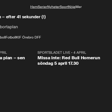
Hem
Serier
Nyheter
Sport
Nöje
Mer
Livsstil
– efter 41 sekunder (!)
bortaplan
boll
Fotboll
KIF Örebro DFF
PRIL
1:03
SPORTBLADET LIVE
•
4 APRIL
1:0
va plan – sen
Missa inte: Red Bull Homerun
söndag 5 april 17.30