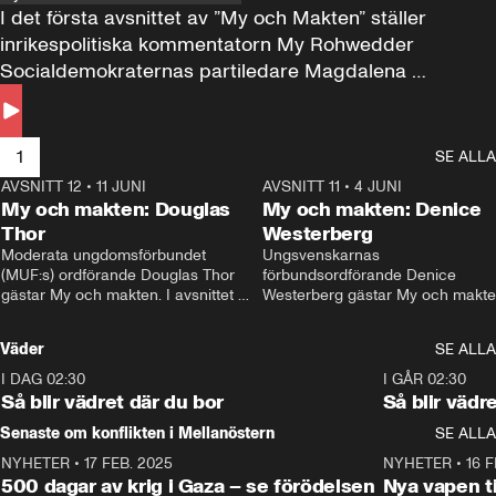
I det första avsnittet av ”My och Makten” ställer 
inrikespolitiska kommentatorn My Rohwedder 
Socialdemokraternas partiledare Magdalena 
Andersson till svars.
1
SE ALLA
AVSNITT 12
•
11 JUNI
26:27
AVSNITT 11
•
4 JUNI
2
My och makten: Douglas
My och makten: Denice
Thor
Westerberg
Moderata ungdomsförbundet 
Ungsvenskarnas 
(MUF:s) ordförande Douglas Thor 
förbundsordförande Denice 
gästar My och makten. I avsnittet 
Westerberg gästar My och makten.
diskuteras tonårsutvisningarna och 
avsnittet diskuteras migrationsfrå
hur Moderaterna ska locka väljare till 
och hur SD ska locka kvinnliga 
Väder
SE ALLA
valet i höst. 
väljare. 
I DAG 02:30
1:06
I GÅR 02:30
Så blir vädret där du bor
Så blir vädr
Senaste om konflikten i Mellanöstern
SE ALLA
NYHETER
•
17 FEB. 2025
0:45
NYHETER
•
16 F
500 dagar av krig i Gaza – se förödelsen
Nya vapen ti