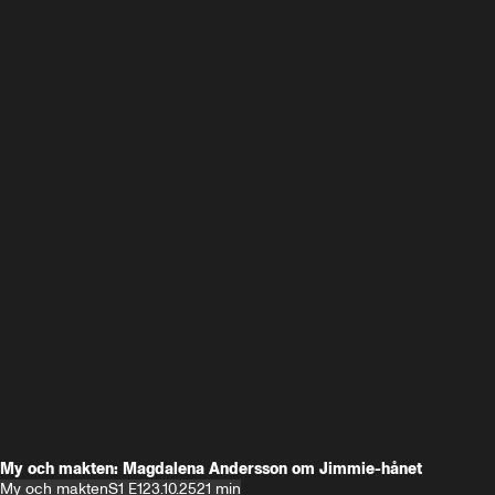
My och makten: Magdalena Andersson om Jimmie-hånet
My och makten
S1 E1
23.10.25
21 min