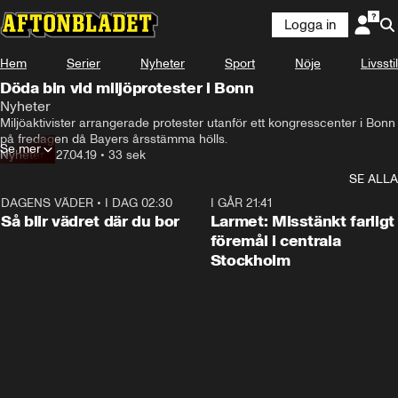
Logga in
Hem
Serier
Nyheter
Sport
Nöje
Livsstil
Döda bin vid miljöprotester i Bonn
Nyheter
Miljöaktivister arrangerade protester utanför ett kongresscenter i Bonn 
på fredagen då Bayers årsstämma hölls.
Se mer
Nyheter
•
27.04.19
•
33 sek
SE ALLA
DAGENS VÄDER
•
I DAG 02:30
1:06
I GÅR 21:41
Så blir vädret där du bor
Larmet: Misstänkt farligt
föremål i centrala
Stockholm