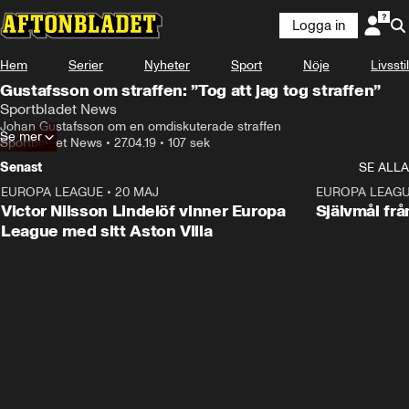
Logga in
Hem
Serier
Nyheter
Sport
Nöje
Livsstil
Gustafsson om straffen: ”Tog att jag tog straffen”
Sportbladet News
Johan Gustafsson om en omdiskuterade straffen
Se mer
Sportbladet News
•
27.04.19
•
107 sek
Senast
SE ALLA
EUROPA LEAGUE
•
20 MAJ
1:32
EUROPA LEAG
Victor Nilsson Lindelöf vinner Europa
Självmål frå
League med sitt Aston Villa