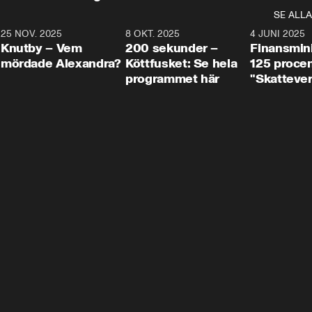
SE ALLA
3
25 NOV. 2025
31:05
8 OKT. 2025
4:29
4 JUNI 2025
Knutby – Vem
200 sekunder –
Finansmin
mördade Alexandra?
Köttfusket: Se hela
125 procent
programmet här
"Skattever
viktig uppg