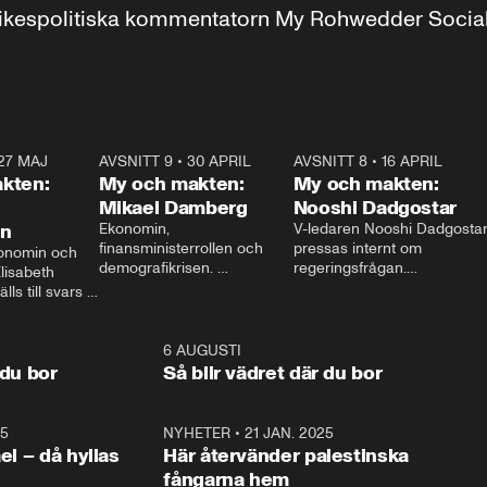
r inrikespolitiska kommentatorn My Rohwedder Soci
27 MAJ
3:51
AVSNITT 9
•
30 APRIL
24:00
AVSNITT 8
•
16 APRIL
25:1
kten:
My och makten:
My och makten:
Mikael Damberg
Nooshi Dadgostar
on
Ekonomin, 
V-ledaren Nooshi Dadgostar
finansministerrollen och 
pressas internt om 
onomin och 
demografikrisen. 
regeringsfrågan.

lisabeth 
Oppositionen ställs till svars 
I Aftonbladets 
ls till svars 
när Socialdemokraternas 
partiledarutfrågning ”My 
stern gästar 
Mikael Damberg gästar My 
och Makten” sätter hon ner 
My och Makten. 
och Makten. 
foten mot kritikerna:

1:06
6 AUGUSTI
1:0
– Vi ställer upp i val. Ska vi 
 du bor
Så blir vädret där du bor
vara med så sitter vi förstås 
25
1:22
NYHETER
•
21 JAN. 2025
0:5
ael – då hyllas
Här återvänder palestinska
fångarna hem