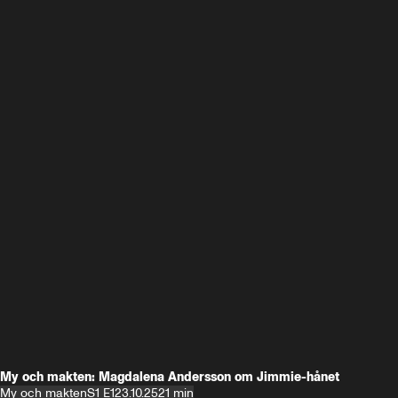
My och makten: Magdalena Andersson om Jimmie-hånet
My och makten
S1 E1
23.10.25
21 min