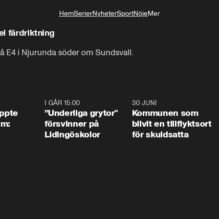
Hem
Serier
Nyheter
Sport
Nöje
Mer
Livsstil
el färdriktning
 på E4 i Njurunda söder om Sundsvall.
1:01
I GÅR 15:00
1:07
30 JUNI
1:2
äppte
”Underliga grytor"
Kommunen som
ym:
försvinner på
blivit en tillflyktsort
Lidingöskolor
för skuldsatta