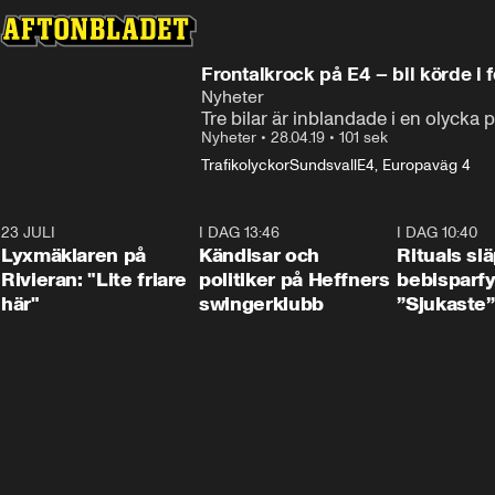
Frontalkrock på E4 – bil körde i f
Nyheter
Tre bilar är inblandade i en olycka
Nyheter
•
28.04.19
•
101 sek
Trafikolyckor
Sundsvall
E4, Europaväg 4
23 JULI
2:02
I DAG 13:46
0:55
I DAG 10:40
Lyxmäklaren på
Kändisar och
Rituals sl
Rivieran: "Lite friare
politiker på Heffners
bebisparf
här"
swingerklubb
”Sjukaste”