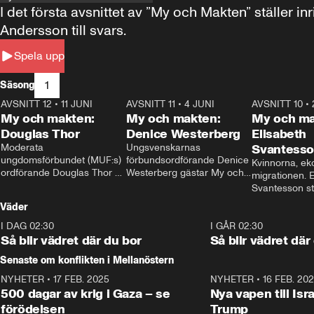
I det första avsnittet av ”My och Makten” ställe
Andersson till svars.
Spela upp
1
Säsong
AVSNITT 12
•
11 JUNI
26:27
AVSNITT 11
•
4 JUNI
23:40
AVSNITT 10
•
My och makten:
My och makten:
My och ma
Douglas Thor
Denice Westerberg
Elisabeth
Moderata 
Ungsvenskarnas 
Svantess
ungdomsförbundet (MUF:s) 
förbundsordförande Denice 
Kvinnorna, ek
ordförande Douglas Thor 
Westerberg gästar My och 
migrationen. E
gästar My och makten. I 
makten. I avsnittet 
Svantesson stäl
avsnittet diskuteras 
diskuteras migrationsfrågan 
när finansmini
Väder
tonårsutvisningarna och hur 
och hur SD ska locka 
Moderaterna ska locka 
kvinnliga väljare. 
I DAG 02:30
1:06
I GÅR 02:30
väljare till valet i höst. 
Så blir vädret där du bor
Så blir vädret där
Senaste om konflikten i Mellanöstern
NYHETER
•
17 FEB. 2025
0:45
NYHETER
•
16 FEB. 20
500 dagar av krig i Gaza – se
Nya vapen till Isr
förödelsen
Trump