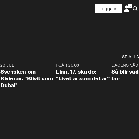
Logga in
SE ALLA
4
23 JULI
1:42
I GÅR 20:08
4:36
DAGENS VÄD
Svensken om
Linn, 17, ska dö:
Så blir väd
Rivieran: "Blivit som
”Livet är som det är”
bor
Dubai"