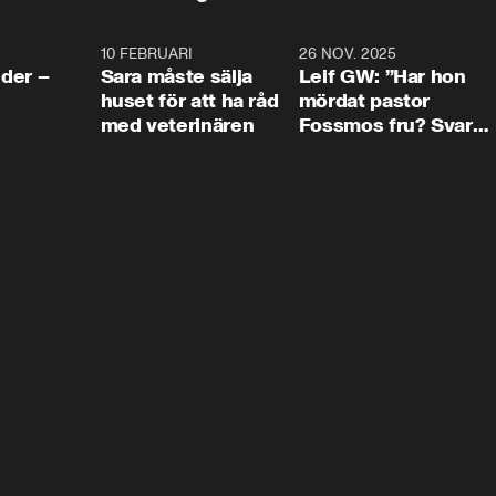
4:24
10 FEBRUARI
4:13
26 NOV. 2025
8:1
der –
Sara måste sälja
Leif GW: ”Har hon
huset för att ha råd
mördat pastor
med veterinären
Fossmos fru? Svar
nej.”