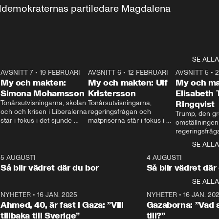
aldemokraternas partiledare Magdalena 
SE ALLA
7
AVSNITT 7
•
19 FEBRUARI
24:30
AVSNITT 6
•
12 FEBRUARI
27:30
AVSNITT 5
•
My och makten:
My och makten: Ulf
My och ma
Simona Mohamsson
Kristersson
Elisabeth
 
Tonårsutvisningarna, skolan 
Tonårsutvisningarna, 
Ringqvist
och och krisen i Liberalerna 
regeringsfrågan och 
Trump, den gr
står i fokus i det sjunde 
matpriserna står i fokus i 
omställningen
avsnittet av ”My och 
det sjätte avsnittet av ”My 
regeringsfråga
makten”. Se när 
och makten”. Se när 
centrum i det 
SE ALLA
Aftonbladets inrikespolitiska 
Aftonbladets inrikespolitiska 
avsnittet av ”
kommentator My 
kommentator My 
6
5 AUGUSTI
1:06
4 AUGUSTI
Makten”. Se nä
Rohwedder ställer 
Rohwedder ställer 
Så blir vädret där du bor
Så blir vädret där
Aftonbladets in
utbildnings- och 
statsminister Ulf Kristersson 
kommentator 
SE ALLA
integrationsminister Simona 
till svars.
Rohwedder stäl
Mohamsson till svars.
Centerpartiets
2
NYHETER
•
16 JAN. 2025
1:01
NYHETER
•
16 JAN. 20
Thand Ring till
Ahmed, 40, är fast i Gaza: ”Vill
Gazaborna: ”Vad s
tillbaka till Sverige”
till?”