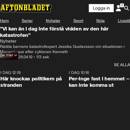
Logga in
Hem
Serier
Nyheter
Sport
Nöje
Livsstil
”Vi kan än i dag inte förstå vidden av den här
katastrofen”
Nyheter
Rädda barnens katastrofexpert Jessika Gustavsson om situationen i 
Mocambique efter cyklonen Kenneth
Se mer
Nyheter
•
28.04.19
•
113 sek
SE ALLA
I DAG 12:19
0:45
I DAG 10:16
Här knockas politikern på
Per-Inge fast i hemmet –
stranden
kan inte komma ut