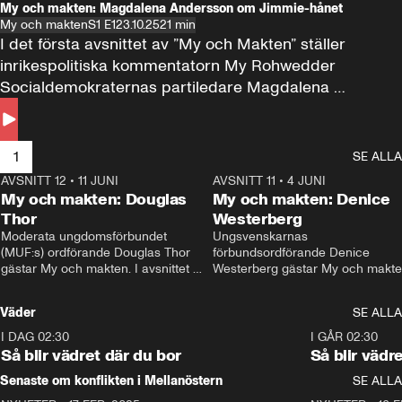
My och makten: Magdalena Andersson om Jimmie-hånet
My och makten
S1 E1
23.10.25
21 min
I det första avsnittet av ”My och Makten” ställer 
inrikespolitiska kommentatorn My Rohwedder 
Socialdemokraternas partiledare Magdalena 
Andersson till svars.
1
SE ALLA
AVSNITT 12
•
11 JUNI
26:27
AVSNITT 11
•
4 JUNI
2
My och makten: Douglas
My och makten: Denice
Thor
Westerberg
Moderata ungdomsförbundet 
Ungsvenskarnas 
(MUF:s) ordförande Douglas Thor 
förbundsordförande Denice 
gästar My och makten. I avsnittet 
Westerberg gästar My och makten.
diskuteras tonårsutvisningarna och 
avsnittet diskuteras migrationsfrå
hur Moderaterna ska locka väljare till 
och hur SD ska locka kvinnliga 
Väder
SE ALLA
valet i höst. 
väljare. 
I DAG 02:30
1:06
I GÅR 02:30
Så blir vädret där du bor
Så blir vädr
Senaste om konflikten i Mellanöstern
SE ALLA