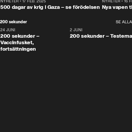
NYHETER
•
17 FEB. 2025
0:45
NYHETER
•
16 F
500 dagar av krig i Gaza – se förödelsen
Nya vapen ti
200 sekunder
SE ALLA
24 JUNI
5:00
2 JUNI
200 sekunder –
200 sekunder – Testern
Vaccinfusket,
fortsättningen